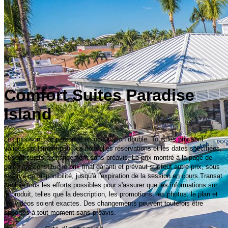
Comfort Suites Paradise
Island
Les prix sont par personne en occupation double. Tous les prix sont
valides seulement pour les nouvelles réservations et les dates spécifiées,
et sont sujets à changement sans préavis. Le prix montré à la page de
paiement constitue le prix final garanti et prévaut sur tout autre prix, sous
réserve de disponibilité, jusqu'à l'expiration de la session en cours.Transat
déploie tous les efforts possibles pour s'assurer que les informations sur
le produit, telles que la description, les promotions, les photos, le plan et
les vidéos soient exactes. Des changements peuvent toutefois être
apportés à tout moment sans préavis.