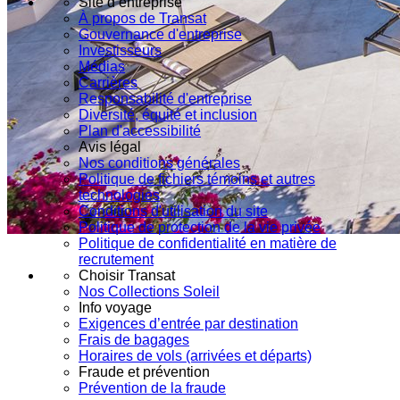
Site d’entreprise
À propos de Transat
Gouvernance d'entreprise
Investisseurs
Médias
Carrières
Responsabilité d'entreprise
Diversité, équité et inclusion
Plan d'accessibilité
Avis légal
Nos conditions générales
Politique de fichiers témoins et autres
technologies
Conditions d'utilisation du site
Politique de protection de la vie privée
Politique de confidentialité en matière de
recrutement
Choisir Transat
Nos Collections Soleil
Info voyage
Exigences d’entrée par destination
Frais de bagages
Horaires de vols (arrivées et départs)
Fraude et prévention
Prévention de la fraude