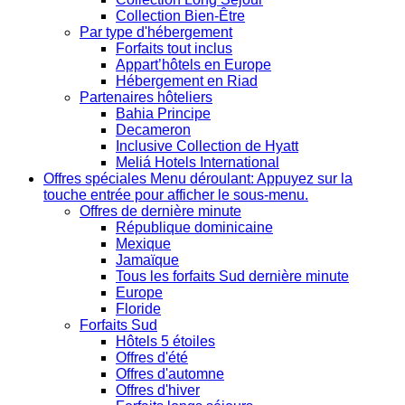
Collection Bien-Être
Par type d'hébergement
Forfaits tout inclus
Appart’hôtels en Europe
Hébergement en Riad
Partenaires hôteliers
Bahia Principe
Decameron
Inclusive Collection de Hyatt
Meliá Hotels International
Offres spéciales
Menu déroulant: Appuyez sur la
touche entrée pour afficher le sous-menu.
Offres de dernière minute
République dominicaine
Mexique
Jamaïque
Tous les forfaits Sud dernière minute
Europe
Floride
Forfaits Sud
Hôtels 5 étoiles
Offres d'été
Offres d'automne
Offres d'hiver