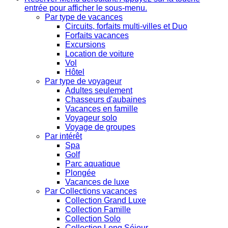
entrée pour afficher le sous-menu.
Par type de vacances
Circuits, forfaits multi-villes et Duo
Forfaits vacances
Excursions
Location de voiture
Vol
Hôtel
Par type de voyageur
Adultes seulement
Chasseurs d'aubaines
Vacances en famille
Voyageur solo
Voyage de groupes
Par intérêt
Spa
Golf
Parc aquatique
Plongée
Vacances de luxe
Par Collections vacances
Collection Grand Luxe
Collection Famille
Collection Solo
Collection Long Séjour