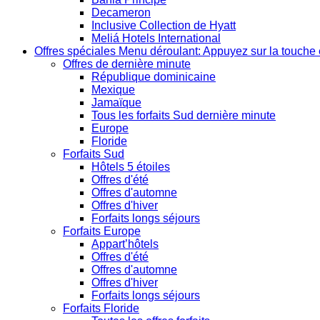
Decameron
Inclusive Collection de Hyatt
Meliá Hotels International
Offres spéciales
Menu déroulant: Appuyez sur la touche 
Offres de dernière minute
République dominicaine
Mexique
Jamaïque
Tous les forfaits Sud dernière minute
Europe
Floride
Forfaits Sud
Hôtels 5 étoiles
Offres d'été
Offres d'automne
Offres d'hiver
Forfaits longs séjours
Forfaits Europe
Appart’hôtels
Offres d'été
Offres d'automne
Offres d'hiver
Forfaits longs séjours
Forfaits Floride