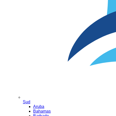
Sud
Aruba
Bahamas
Barbade