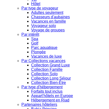
Hôtel
Par type de voyageur
Adultes seulement
Chasseurs d'aubaines
Vacances en famille
Voyageur solo
Voyage de groupes
Par intérêt
Spa
Golf
Parc aquatique
Plongée
Vacances de luxe
Par Collections vacances
Collection Grand Luxe
Collection Famille
Collection Solo
Collection Long Séjour
Collection Bien-Être
Par type d'hébergement
Forfaits tout inclus
Appart’hôtels en Europe
Hébergement en Riad
Partenaires hôteliers
Bahia Principe