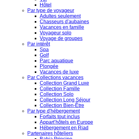
Hôtel
Par type de voyageur
Adultes seulement
Chasseurs d'aubaines
Vacances en famille
Voyageur solo
Voyage de groupes
Par intérêt
Spa
Golf
Parc aquatique
Plongée
Vacances de luxe
Par Collections vacances
Collection Grand Luxe
Collection Famille
Collection Solo
Collection Long Séjour
Collection Bien-Être
Par type d'hébergement
Forfaits tout inclus
Appart’hôtels en Europe
Hébergement en Riad
Partenaires hôteliers
Bahia Principe