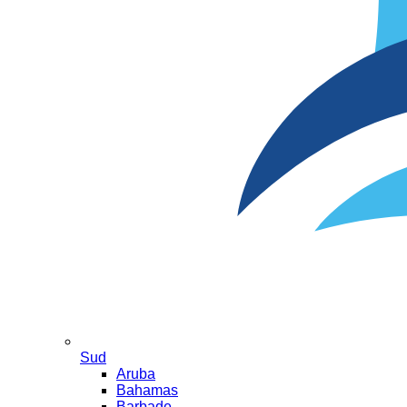
Sud
Aruba
Bahamas
Barbade