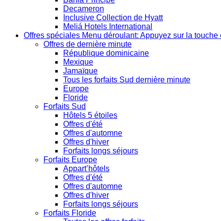
Decameron
Inclusive Collection de Hyatt
Meliá Hotels International
Offres spéciales
Menu déroulant: Appuyez sur la touche 
Offres de dernière minute
République dominicaine
Mexique
Jamaïque
Tous les forfaits Sud dernière minute
Europe
Floride
Forfaits Sud
Hôtels 5 étoiles
Offres d'été
Offres d'automne
Offres d'hiver
Forfaits longs séjours
Forfaits Europe
Appart’hôtels
Offres d'été
Offres d'automne
Offres d'hiver
Forfaits longs séjours
Forfaits Floride