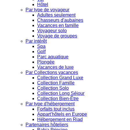
Hôtel
Par type de voyageur
Adultes seulement
Chasseurs d'aubaines
Vacances en famille
Voyageur solo
Voyage de groupes
Par intérêt
Spa
Golf
Parc aquatique
Plongée
Vacances de luxe
Par Collections vacances
Collection Grand Luxe
Collection Famille
Collection Solo
Collection Long Séjour
Collection Bien-Être
Par type d'hébergement
Forfaits tout inclus
Appart’hôtels en Europe
Hébergement en Riad
Partenaires hôteliers
Bahia Principe