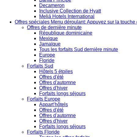
Decameron
Inclusive Collection de Hyatt
Meliá Hotels International
Offres spéciales
Menu déroulant: Appuyez sur la touche 
Offres de dernière minute
République dominicaine
Mexique
Jamaïque
Tous les forfaits Sud dernière minute
Europe
Floride
Forfaits Sud
Hôtels 5 étoiles
Offres d'été
Offres d'automne
Offres d'hiver
Forfaits longs séjours
Forfaits Europe
Appart’hôtels
Offres d'été
Offres d'automne
Offres d'hiver
Forfaits longs séjours
Forfaits Floride