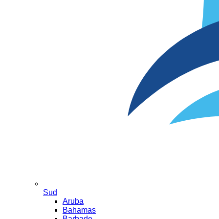
Sud
Aruba
Bahamas
Barbade