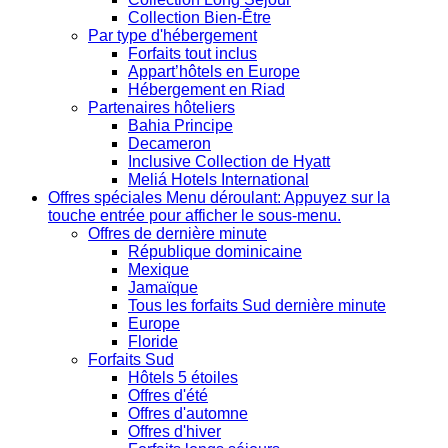
Collection Bien-Être
Par type d'hébergement
Forfaits tout inclus
Appart’hôtels en Europe
Hébergement en Riad
Partenaires hôteliers
Bahia Principe
Decameron
Inclusive Collection de Hyatt
Meliá Hotels International
Offres spéciales
Menu déroulant: Appuyez sur la
touche entrée pour afficher le sous-menu.
Offres de dernière minute
République dominicaine
Mexique
Jamaïque
Tous les forfaits Sud dernière minute
Europe
Floride
Forfaits Sud
Hôtels 5 étoiles
Offres d'été
Offres d'automne
Offres d'hiver