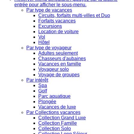
entrée pour afficher le sous-menu.
Par type de vacances
Circuits, forfaits multi-villes et Duo
Forfaits vacances
Excursions
Location de voiture
Vol
Hôtel
Par type de voyageur
Adultes seulement
Chasseurs d'aubaines
Vacances en famille
Voyageur solo
Voyage de groupes
Par intérêt
Spa
Golf
Parc aquatique
Plongée
Vacances de luxe
Par Collections vacances
Collection Grand Luxe
Collection Famille
Collection Solo
Collection Long Séjour