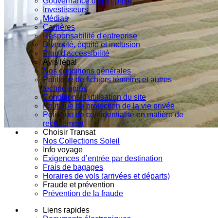
Gouvernance d'entreprise
Investisseurs
Médias
Carrières
Responsabilité d'entreprise
Diversité, équité et inclusion
Plan d'accessibilité
Avis légal
Nos conditions générales
Politique de fichiers témoins et autres
technologies
Conditions d'utilisation du site
Politique de protection de la vie privée
Politique de confidentialité en matière de
recrutement
Choisir Transat
Nos Collections Soleil
Info voyage
Exigences d’entrée par destination
Frais de bagages
Horaires de vols (arrivées et départs)
Fraude et prévention
Prévention de la fraude
Liens rapides