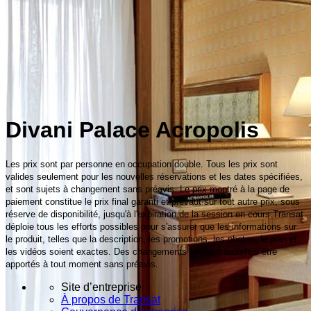
Divani Palace Acropolis
Les prix sont par personne en occupation double. Tous les prix sont
valides seulement pour les nouvelles réservations et les dates spécifiées,
et sont sujets à changement sans préavis. Le prix montré à la page de
paiement constitue le prix final garanti et prévaut sur tout autre prix, sous
réserve de disponibilité, jusqu'à l'expiration de la session en cours.Transat
déploie tous les efforts possibles pour s'assurer que les informations sur
le produit, telles que la description, les promotions, les photos, le plan et
les vidéos soient exactes. Des changements peuvent toutefois être
apportés à tout moment sans préavis.
Site d’entreprise
À propos de Transat