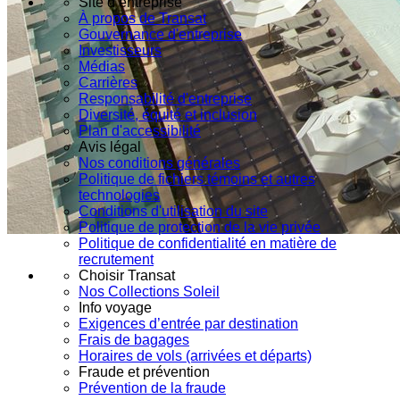
Site d’entreprise
À propos de Transat
Gouvernance d'entreprise
Investisseurs
Médias
Carrières
Responsabilité d'entreprise
Diversité, équité et inclusion
Plan d'accessibilité
Avis légal
Nos conditions générales
Politique de fichiers témoins et autres
technologies
Conditions d'utilisation du site
Politique de protection de la vie privée
Politique de confidentialité en matière de
recrutement
Choisir Transat
Nos Collections Soleil
Info voyage
Exigences d’entrée par destination
Frais de bagages
Horaires de vols (arrivées et départs)
Fraude et prévention
Prévention de la fraude