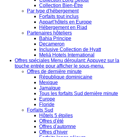
Collection Bien-Être
Par type d'hébergement
Forfaits tout inclus
Appart’hôtels en Europe
Hébergement en Riad
Partenaires hôteliers
Bahia Principe
Decameron
Inclusive Collection de Hyatt
Meliá Hotels International
Offres spéciales
Menu déroulant: Appuyez sur la
touche entrée pour afficher le sous-menu.
Offres de dernière minute
République dominicaine
Mexique
Jamaïque
Tous les forfaits Sud dernière minute
Europe
Floride
Forfaits Sud
Hôtels 5 étoiles
Offres d'été
Offres d'automne
Offres d'hiver