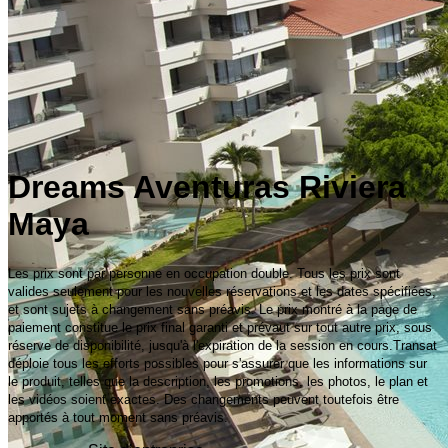
Dreams Aventuras Riviera
Maya
Les prix sont par personne en occupation double. Tous les prix sont
valides seulement pour les nouvelles réservations et les dates spécifiées,
et sont sujets à changement sans préavis. Le prix montré à la page de
paiement constitue le prix final garanti et prévaut sur tout autre prix, sous
réserve de disponibilité, jusqu'à l'expiration de la session en cours.Transat
déploie tous les efforts possibles pour s'assurer que les informations sur
le produit, telles que la description, les promotions, les photos, le plan et
les vidéos soient exactes. Des changements peuvent toutefois être
apportés à tout moment sans préavis.