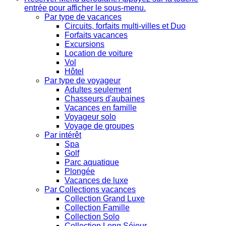
entrée pour afficher le sous-menu.
Par type de vacances
Circuits, forfaits multi-villes et Duo
Forfaits vacances
Excursions
Location de voiture
Vol
Hôtel
Par type de voyageur
Adultes seulement
Chasseurs d'aubaines
Vacances en famille
Voyageur solo
Voyage de groupes
Par intérêt
Spa
Golf
Parc aquatique
Plongée
Vacances de luxe
Par Collections vacances
Collection Grand Luxe
Collection Famille
Collection Solo
Collection Long Séjour