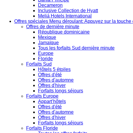
Decameron
Inclusive Collection de Hyatt
Meliá Hotels International
Offres spéciales
Menu déroulant: Appuyez sur la touche 
Offres de dernière minute
République dominicaine
Mexique
Jamaïque
Tous les forfaits Sud dernière minute
Europe
Floride
Forfaits Sud
Hôtels 5 étoiles
Offres d'été
Offres d'automne
Offres d'hiver
Forfaits longs séjours
Forfaits Europe
Appart’hôtels
Offres d'été
Offres d'automne
Offres d'hiver
Forfaits longs séjours
Forfaits Floride