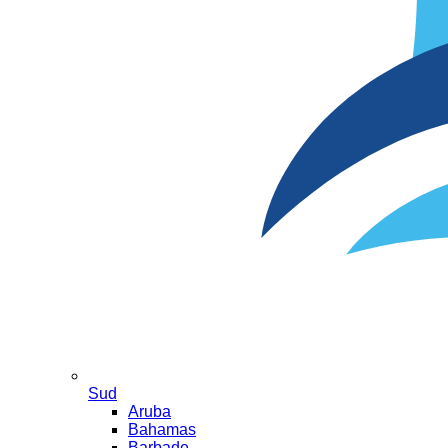
Sud
Aruba
Bahamas
Barbade