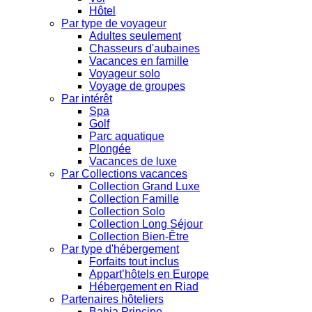
Hôtel
Par type de voyageur
Adultes seulement
Chasseurs d'aubaines
Vacances en famille
Voyageur solo
Voyage de groupes
Par intérêt
Spa
Golf
Parc aquatique
Plongée
Vacances de luxe
Par Collections vacances
Collection Grand Luxe
Collection Famille
Collection Solo
Collection Long Séjour
Collection Bien-Être
Par type d'hébergement
Forfaits tout inclus
Appart’hôtels en Europe
Hébergement en Riad
Partenaires hôteliers
Bahia Principe