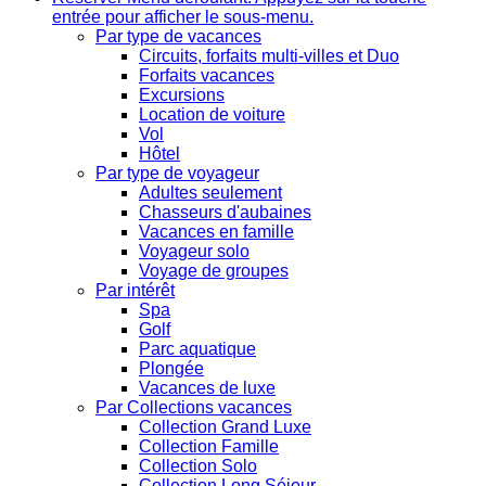
entrée pour afficher le sous-menu.
Par type de vacances
Circuits, forfaits multi-villes et Duo
Forfaits vacances
Excursions
Location de voiture
Vol
Hôtel
Par type de voyageur
Adultes seulement
Chasseurs d'aubaines
Vacances en famille
Voyageur solo
Voyage de groupes
Par intérêt
Spa
Golf
Parc aquatique
Plongée
Vacances de luxe
Par Collections vacances
Collection Grand Luxe
Collection Famille
Collection Solo
Collection Long Séjour