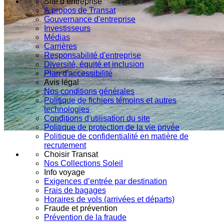
Site d’entreprise
À propos de Transat
Gouvernance d'entreprise
Investisseurs
Médias
Carrières
Responsabilité d'entreprise
Diversité, équité et inclusion
Plan d'accessibilité
Avis légal
Nos conditions générales
Politique de fichiers témoins et autres
technologies
Conditions d'utilisation du site
Politique de protection de la vie privée
Politique de confidentialité en matière de
recrutement
Choisir Transat
Nos Collections Soleil
Info voyage
Exigences d’entrée par destination
Frais de bagages
Horaires de vols (arrivées et départs)
Fraude et prévention
Prévention de la fraude