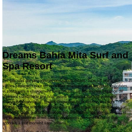
Dreams Bahia Mita Surf and
Spa Resort
Les prix sont par personne en occupation double. Tous les prix sont
valides seulement pour les nouvelles réservations et les dates spécifiées,
et sont sujets à changement sans préavis. Le prix montré à la page de
paiement constitue le prix final garanti et prévaut sur tout autre prix, sous
réserve de disponibilité, jusqu'à l'expiration de la session en cours.Transat
déploie tous les efforts possibles pour s'assurer que les informations sur
le produit, telles que la description, les promotions, les photos, le plan et
les vidéos soient exactes. Des changements peuvent toutefois être
apportés à tout moment sans préavis.