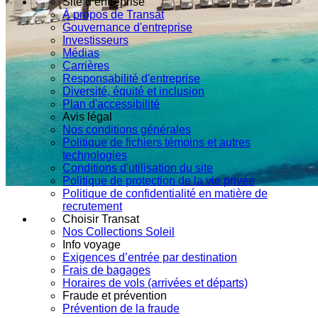
Site d’entreprise
À propos de Transat
Gouvernance d'entreprise
Investisseurs
Médias
Carrières
Responsabilité d'entreprise
Diversité, équité et inclusion
Plan d'accessibilité
Avis légal
Nos conditions générales
Politique de fichiers témoins et autres
technologies
Conditions d'utilisation du site
Politique de protection de la vie privée
Politique de confidentialité en matière de
recrutement
Choisir Transat
Nos Collections Soleil
Info voyage
Exigences d’entrée par destination
Frais de bagages
Horaires de vols (arrivées et départs)
Fraude et prévention
Prévention de la fraude