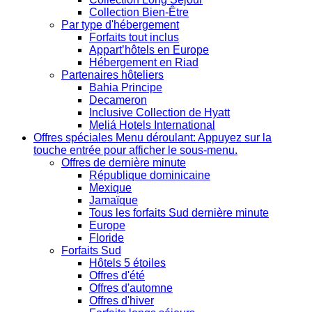
Collection Bien-Être
Par type d'hébergement
Forfaits tout inclus
Appart’hôtels en Europe
Hébergement en Riad
Partenaires hôteliers
Bahia Principe
Decameron
Inclusive Collection de Hyatt
Meliá Hotels International
Offres spéciales
Menu déroulant: Appuyez sur la
touche entrée pour afficher le sous-menu.
Offres de dernière minute
République dominicaine
Mexique
Jamaïque
Tous les forfaits Sud dernière minute
Europe
Floride
Forfaits Sud
Hôtels 5 étoiles
Offres d'été
Offres d'automne
Offres d'hiver