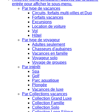
entrée pour afficher le sous-menu.
Par type de vacances
Circuits, forfaits multi-villes et Duo
Forfaits vacances
Excursions
Location de voiture
Vol
Hôtel
Par type de voyageur
Adultes seulement
Chasseurs d'aubaines
Vacances en famille
Voyageur solo
Voyage de groupes
Par intérêt
Spa
Golf
Parc aquatique
Plongée
Vacances de luxe
Par Collections vacances
Collection Grand Luxe
Collection Famille
Collection Solo
Collection Long Séjour