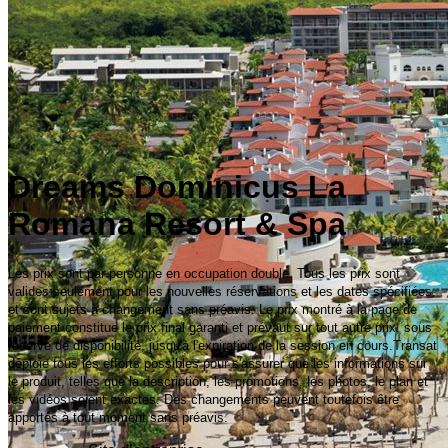
Dreams Dominicus La
Romana Resort & Spa
Les prix sont par personne en occupation double. Tous les prix sont
valides seulement pour les nouvelles réservations et les dates spécifiées,
et sont sujets à changement sans préavis. Le prix montré à la page de
paiement constitue le prix final garanti et prévaut sur tout autre prix, sous
réserve de disponibilité, jusqu'à l'expiration de la session en cours.Transat
déploie tous les efforts possibles pour s'assurer que les informations sur
le produit, telles que la description, les promotions, les photos, le plan et
les vidéos soient exactes. Des changements peuvent toutefois être
apportés à tout moment sans préavis.