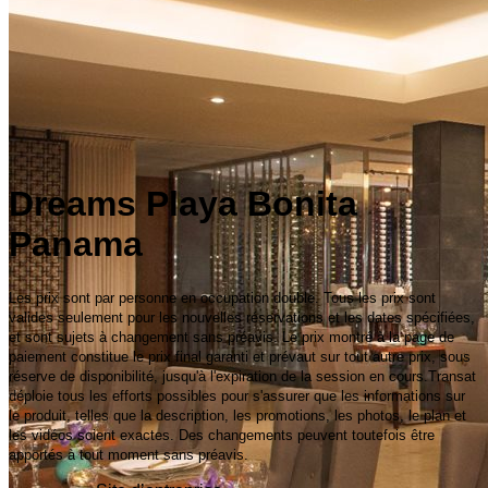
Dreams Playa Bonita
Panama
Les prix sont par personne en occupation double. Tous les prix sont
valides seulement pour les nouvelles réservations et les dates spécifiées,
et sont sujets à changement sans préavis. Le prix montré à la page de
paiement constitue le prix final garanti et prévaut sur tout autre prix, sous
réserve de disponibilité, jusqu'à l'expiration de la session en cours.Transat
déploie tous les efforts possibles pour s'assurer que les informations sur
le produit, telles que la description, les promotions, les photos, le plan et
les vidéos soient exactes. Des changements peuvent toutefois être
apportés à tout moment sans préavis.