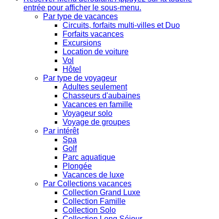
entrée pour afficher le sous-menu.
Par type de vacances
Circuits, forfaits multi-villes et Duo
Forfaits vacances
Excursions
Location de voiture
Vol
Hôtel
Par type de voyageur
Adultes seulement
Chasseurs d'aubaines
Vacances en famille
Voyageur solo
Voyage de groupes
Par intérêt
Spa
Golf
Parc aquatique
Plongée
Vacances de luxe
Par Collections vacances
Collection Grand Luxe
Collection Famille
Collection Solo
Collection Long Séjour