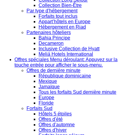
Collection Bien-Être
Par type d'hébergement
Forfaits tout inclus
Appart’hôtels en Europe
Hébergement en Riad
Partenaires hôteliers
Bahia Principe
Decameron
Inclusive Collection de Hyatt
Meliá Hotels International
Offres spéciales
Menu déroulant: Appuyez sur la
touche entrée pour afficher le sous-menu.
Offres de dernière minute
République dominicaine
Mexique
Jamaïque
Tous les forfaits Sud dernière minute
Europe
Floride
Forfaits Sud
Hôtels 5 étoiles
Offres d'été
Offres d'automne
Offres d'hiver