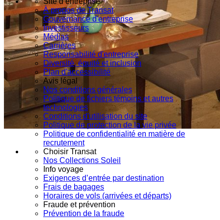
Site d’entreprise
À propos de Transat
Gouvernance d'entreprise
Investisseurs
Médias
Carrières
Responsabilité d'entreprise
Diversité, équité et inclusion
Plan d'accessibilité
Avis légal
Nos conditions générales
Politique de fichiers témoins et autres
technologies
Conditions d'utilisation du site
Politique de protection de la vie privée
Politique de confidentialité en matière de
recrutement
Choisir Transat
Nos Collections Soleil
Info voyage
Exigences d’entrée par destination
Frais de bagages
Horaires de vols (arrivées et départs)
Fraude et prévention
Prévention de la fraude