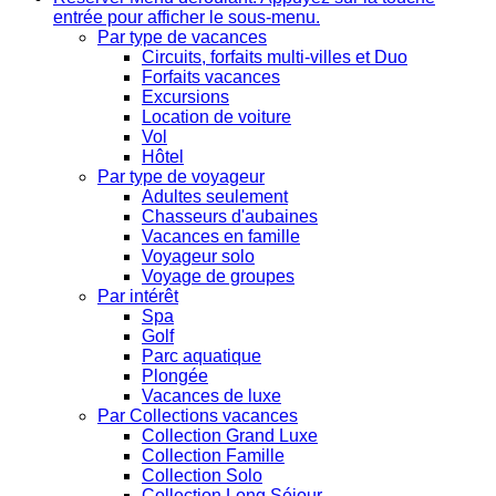
entrée pour afficher le sous-menu.
Par type de vacances
Circuits, forfaits multi-villes et Duo
Forfaits vacances
Excursions
Location de voiture
Vol
Hôtel
Par type de voyageur
Adultes seulement
Chasseurs d'aubaines
Vacances en famille
Voyageur solo
Voyage de groupes
Par intérêt
Spa
Golf
Parc aquatique
Plongée
Vacances de luxe
Par Collections vacances
Collection Grand Luxe
Collection Famille
Collection Solo
Collection Long Séjour