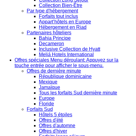
Collection Bien-Être
Par type d'hébergement
Forfaits tout inclus
Appart’hôtels en Europe
Hébergement en Riad
Partenaires hôteliers
Bahia Principe
Decameron
Inclusive Collection de Hyatt
Meliá Hotels International
Offres spéciales
Menu déroulant: Appuyez sur la
touche entrée pour afficher le sous-menu.
Offres de dernière minute
République dominicaine
Mexique
Jamaïque
Tous les forfaits Sud dernière minute
Europe
Floride
Forfaits Sud
Hôtels 5 étoiles
Offres d'été
Offres d'automne
Offres d'hiver