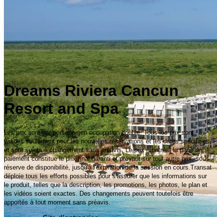
Dreams Riviera Cancun
Resort and Spa
Les prix sont par personne en occupation double. Tous les prix sont
valides seulement pour les nouvelles réservations et les dates spécifiées,
et sont sujets à changement sans préavis. Le prix montré à la page de
paiement constitue le prix final garanti et prévaut sur tout autre prix, sous
réserve de disponibilité, jusqu'à l'expiration de la session en cours.Transat
déploie tous les efforts possibles pour s'assurer que les informations sur
le produit, telles que la description, les promotions, les photos, le plan et
les vidéos soient exactes. Des changements peuvent toutefois être
apportés à tout moment sans préavis.