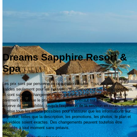
Dreams Sapphire Resort &
Spa
Les prix sont par personne en occupation double. Tous les prix sont
valides seulement pour les nouvelles réservations et les dates spécifiées,
et sont sujets à changement sans préavis. Le prix montré à la page de
paiement constitue le prix final garanti et prévaut sur tout autre prix, sous
réserve de disponibilité, jusqu'à l'expiration de la session en cours.Transat
déploie tous les efforts possibles pour s'assurer que les informations sur
le produit, telles que la description, les promotions, les photos, le plan et
les vidéos soient exactes. Des changements peuvent toutefois être
apportés à tout moment sans préavis.