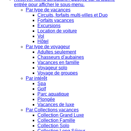
entrée pour afficher le sous-menu.
Par type de vacances
Circuits, forfaits multi-villes et Duo
Forfaits vacances
Excursions
Location de voiture
Vol
Hôtel
Par type de voyageur
Adultes seulement
Chasseurs d'aubaines
Vacances en famille
Voyageur solo
Voyage de groupes
Par intérêt
Spa
Golf
Parc aquatique
Plongée
Vacances de luxe
Par Collections vacances
Collection Grand Luxe
Collection Famille
Collection Solo
Collection Long Séjour