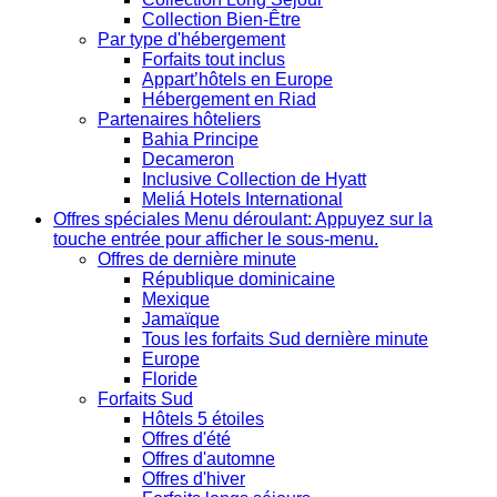
Collection Bien-Être
Par type d'hébergement
Forfaits tout inclus
Appart’hôtels en Europe
Hébergement en Riad
Partenaires hôteliers
Bahia Principe
Decameron
Inclusive Collection de Hyatt
Meliá Hotels International
Offres spéciales
Menu déroulant: Appuyez sur la
touche entrée pour afficher le sous-menu.
Offres de dernière minute
République dominicaine
Mexique
Jamaïque
Tous les forfaits Sud dernière minute
Europe
Floride
Forfaits Sud
Hôtels 5 étoiles
Offres d'été
Offres d'automne
Offres d'hiver