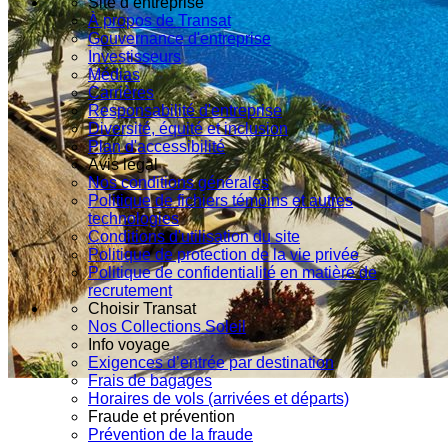
Site d’entreprise
À propos de Transat
Gouvernance d'entreprise
Investisseurs
Médias
Carrières
Responsabilité d'entreprise
Diversité, équité et inclusion
Plan d'accessibilité
Avis légal
Nos conditions générales
Politique de fichiers témoins et autres
technologies
Conditions d'utilisation du site
Politique de protection de la vie privée
Politique de confidentialité en matière de
recrutement
Choisir Transat
Nos Collections Soleil
Info voyage
Exigences d’entrée par destination
Frais de bagages
Horaires de vols (arrivées et départs)
Fraude et prévention
Prévention de la fraude