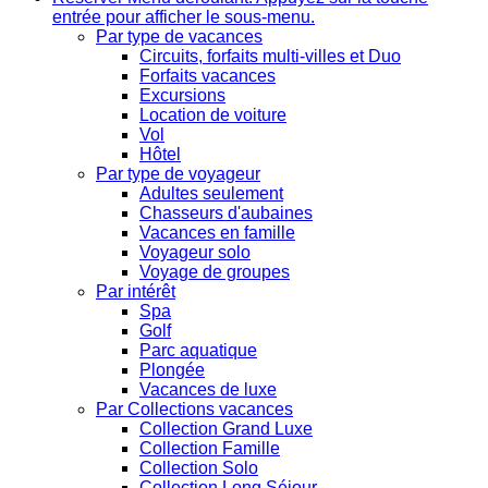
entrée pour afficher le sous-menu.
Par type de vacances
Circuits, forfaits multi-villes et Duo
Forfaits vacances
Excursions
Location de voiture
Vol
Hôtel
Par type de voyageur
Adultes seulement
Chasseurs d'aubaines
Vacances en famille
Voyageur solo
Voyage de groupes
Par intérêt
Spa
Golf
Parc aquatique
Plongée
Vacances de luxe
Par Collections vacances
Collection Grand Luxe
Collection Famille
Collection Solo
Collection Long Séjour