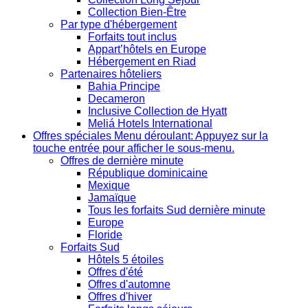
Collection Bien-Être
Par type d'hébergement
Forfaits tout inclus
Appart’hôtels en Europe
Hébergement en Riad
Partenaires hôteliers
Bahia Principe
Decameron
Inclusive Collection de Hyatt
Meliá Hotels International
Offres spéciales
Menu déroulant: Appuyez sur la
touche entrée pour afficher le sous-menu.
Offres de dernière minute
République dominicaine
Mexique
Jamaïque
Tous les forfaits Sud dernière minute
Europe
Floride
Forfaits Sud
Hôtels 5 étoiles
Offres d'été
Offres d'automne
Offres d'hiver