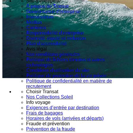
Site d’entreprise
À propos de Transat
Gouvernance d'entreprise
Investisseurs
Médias
Carrières
Responsabilité d'entreprise
Diversité, équité et inclusion
Plan d'accessibilité
Avis légal
Nos conditions générales
Politique de fichiers témoins et autres
technologies
Conditions d'utilisation du site
Politique de protection de la vie privée
Politique de confidentialité en matière de
recrutement
Choisir Transat
Nos Collections Soleil
Info voyage
Exigences d’entrée par destination
Frais de bagages
Horaires de vols (arrivées et départs)
Fraude et prévention
Prévention de la fraude