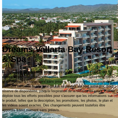
Dreams Vallarta Bay Resort
& Spa
Les prix sont par personne en occupation double. Tous les prix sont
valides seulement pour les nouvelles réservations et les dates spécifiées,
et sont sujets à changement sans préavis. Le prix montré à la page de
paiement constitue le prix final garanti et prévaut sur tout autre prix, sous
réserve de disponibilité, jusqu'à l'expiration de la session en cours.Transat
déploie tous les efforts possibles pour s'assurer que les informations sur
le produit, telles que la description, les promotions, les photos, le plan et
les vidéos soient exactes. Des changements peuvent toutefois être
apportés à tout moment sans préavis.