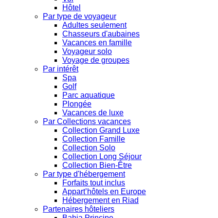
Hôtel
Par type de voyageur
Adultes seulement
Chasseurs d'aubaines
Vacances en famille
Voyageur solo
Voyage de groupes
Par intérêt
Spa
Golf
Parc aquatique
Plongée
Vacances de luxe
Par Collections vacances
Collection Grand Luxe
Collection Famille
Collection Solo
Collection Long Séjour
Collection Bien-Être
Par type d'hébergement
Forfaits tout inclus
Appart’hôtels en Europe
Hébergement en Riad
Partenaires hôteliers
Bahia Principe