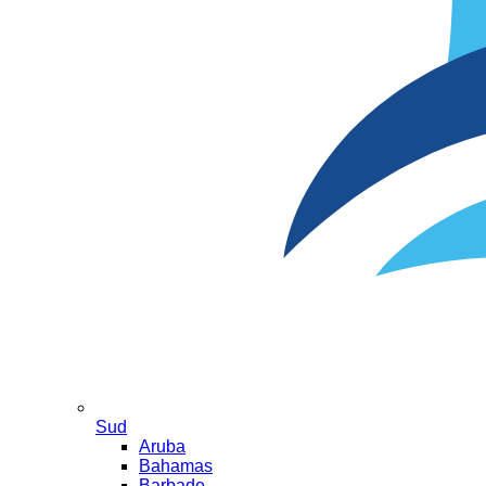
Sud
Aruba
Bahamas
Barbade