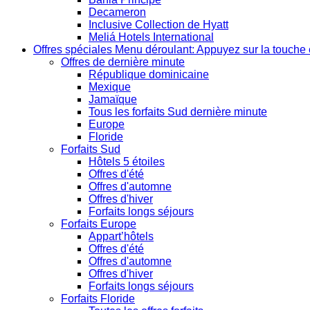
Decameron
Inclusive Collection de Hyatt
Meliá Hotels International
Offres spéciales
Menu déroulant: Appuyez sur la touche 
Offres de dernière minute
République dominicaine
Mexique
Jamaïque
Tous les forfaits Sud dernière minute
Europe
Floride
Forfaits Sud
Hôtels 5 étoiles
Offres d'été
Offres d'automne
Offres d'hiver
Forfaits longs séjours
Forfaits Europe
Appart’hôtels
Offres d'été
Offres d'automne
Offres d'hiver
Forfaits longs séjours
Forfaits Floride