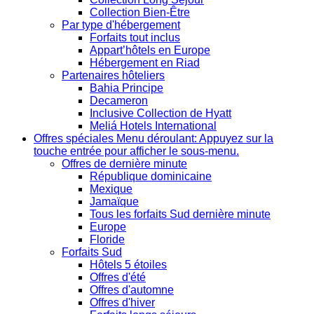
Collection Bien-Être
Par type d'hébergement
Forfaits tout inclus
Appart’hôtels en Europe
Hébergement en Riad
Partenaires hôteliers
Bahia Principe
Decameron
Inclusive Collection de Hyatt
Meliá Hotels International
Offres spéciales
Menu déroulant: Appuyez sur la
touche entrée pour afficher le sous-menu.
Offres de dernière minute
République dominicaine
Mexique
Jamaïque
Tous les forfaits Sud dernière minute
Europe
Floride
Forfaits Sud
Hôtels 5 étoiles
Offres d'été
Offres d'automne
Offres d'hiver