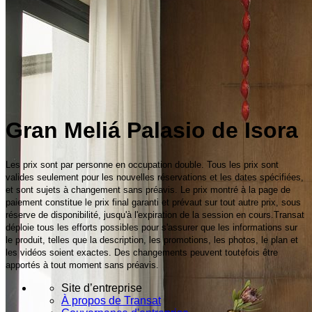
Gran Meliá Palasio de Isora
Les prix sont par personne en occupation double. Tous les prix sont
valides seulement pour les nouvelles réservations et les dates spécifiées,
et sont sujets à changement sans préavis. Le prix montré à la page de
paiement constitue le prix final garanti et prévaut sur tout autre prix, sous
réserve de disponibilité, jusqu'à l'expiration de la session en cours.Transat
déploie tous les efforts possibles pour s'assurer que les informations sur
le produit, telles que la description, les promotions, les photos, le plan et
les vidéos soient exactes. Des changements peuvent toutefois être
apportés à tout moment sans préavis.
Site d’entreprise
À propos de Transat