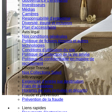
Gouvernance d'entreprise
Investisseurs
Médias
Carrières
Responsabilité d'entreprise
Diversité, équité et inclusion
Plan d'accessibilité
Avis légal
Nos conditions générales
Politique de fichiers témoins et autres
technologies
Conditions d'utilisation du site
Politique de protection de la vie privée
Politique de confidentialité en matière de
recrutement
Choisir Transat
Nos Collections Soleil
Info voyage
Exigences d’entrée par destination
Frais de bagages
Horaires de vols (arrivées et départs)
Fraude et prévention
Prévention de la fraude
Liens rapides