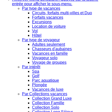
entrée pour afficher le sous-menu.
Par type de vacances
Circuits, forfaits multi-villes et Duo
Forfaits vacances
Excursions
Location de voiture
Vol
Hôtel
Par type de voyageur
Adultes seulement
Chasseurs d'aubaines
Vacances en famille
Voyageur solo
Voyage de groupes
Par intérêt
Spa
Golf
Parc aquatique
Plongée
Vacances de luxe
Par Collections vacances
Collection Grand Luxe
Collection Famille
Collection Solo
Collection Long Séjour