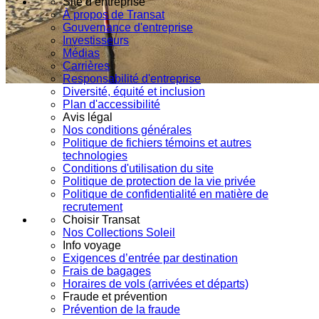
Site d’entreprise
À propos de Transat
Gouvernance d'entreprise
Investisseurs
Médias
Carrières
Responsabilité d'entreprise
Diversité, équité et inclusion
Plan d'accessibilité
Avis légal
Nos conditions générales
Politique de fichiers témoins et autres
technologies
Conditions d'utilisation du site
Politique de protection de la vie privée
Politique de confidentialité en matière de
recrutement
Choisir Transat
Nos Collections Soleil
Info voyage
Exigences d’entrée par destination
Frais de bagages
Horaires de vols (arrivées et départs)
Fraude et prévention
Prévention de la fraude