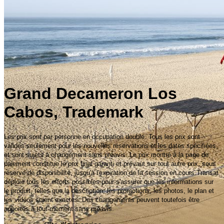
Grand Decameron Los
Cabos, Trademark
Les prix sont par personne en occupation double. Tous les prix sont
valides seulement pour les nouvelles réservations et les dates spécifiées,
et sont sujets à changement sans préavis. Le prix montré à la page de
paiement constitue le prix final garanti et prévaut sur tout autre prix, sous
réserve de disponibilité, jusqu'à l'expiration de la session en cours.Transat
déploie tous les efforts possibles pour s'assurer que les informations sur
le produit, telles que la description, les promotions, les photos, le plan et
les vidéos soient exactes. Des changements peuvent toutefois être
apportés à tout moment sans préavis.