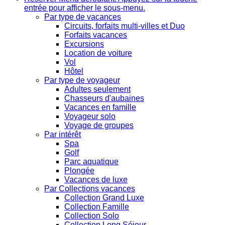
entrée pour afficher le sous-menu.
Par type de vacances
Circuits, forfaits multi-villes et Duo
Forfaits vacances
Excursions
Location de voiture
Vol
Hôtel
Par type de voyageur
Adultes seulement
Chasseurs d'aubaines
Vacances en famille
Voyageur solo
Voyage de groupes
Par intérêt
Spa
Golf
Parc aquatique
Plongée
Vacances de luxe
Par Collections vacances
Collection Grand Luxe
Collection Famille
Collection Solo
Collection Long Séjour