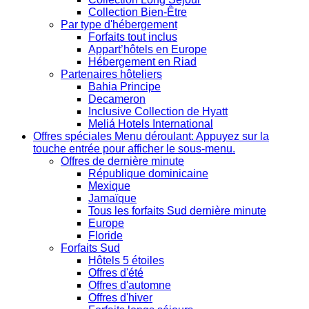
Collection Bien-Être
Par type d'hébergement
Forfaits tout inclus
Appart’hôtels en Europe
Hébergement en Riad
Partenaires hôteliers
Bahia Principe
Decameron
Inclusive Collection de Hyatt
Meliá Hotels International
Offres spéciales
Menu déroulant: Appuyez sur la
touche entrée pour afficher le sous-menu.
Offres de dernière minute
République dominicaine
Mexique
Jamaïque
Tous les forfaits Sud dernière minute
Europe
Floride
Forfaits Sud
Hôtels 5 étoiles
Offres d'été
Offres d'automne
Offres d'hiver