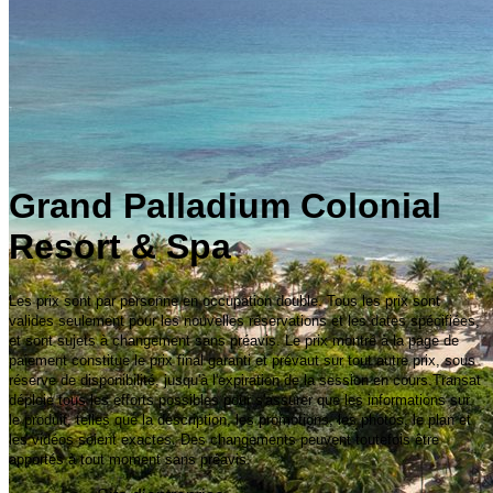
Grand Palladium Colonial
Resort & Spa
Les prix sont par personne en occupation double. Tous les prix sont
valides seulement pour les nouvelles réservations et les dates spécifiées,
et sont sujets à changement sans préavis. Le prix montré à la page de
paiement constitue le prix final garanti et prévaut sur tout autre prix, sous
réserve de disponibilité, jusqu'à l'expiration de la session en cours.Transat
déploie tous les efforts possibles pour s'assurer que les informations sur
le produit, telles que la description, les promotions, les photos, le plan et
les vidéos soient exactes. Des changements peuvent toutefois être
apportés à tout moment sans préavis.