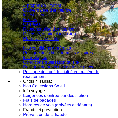
Site d’entreprise
À propos de Transat
Gouvernance d'entreprise
Investisseurs
Médias
Carrières
Responsabilité d'entreprise
Diversité, équité et inclusion
Plan d'accessibilité
Avis légal
Nos conditions générales
Politique de fichiers témoins et autres
technologies
Conditions d'utilisation du site
Politique de protection de la vie privée
Politique de confidentialité en matière de
recrutement
Choisir Transat
Nos Collections Soleil
Info voyage
Exigences d’entrée par destination
Frais de bagages
Horaires de vols (arrivées et départs)
Fraude et prévention
Prévention de la fraude