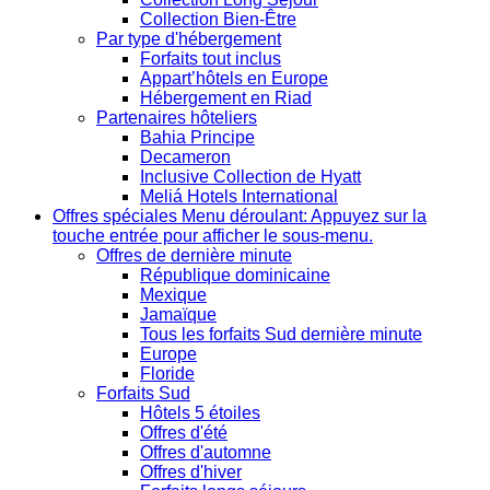
Collection Bien-Être
Par type d'hébergement
Forfaits tout inclus
Appart’hôtels en Europe
Hébergement en Riad
Partenaires hôteliers
Bahia Principe
Decameron
Inclusive Collection de Hyatt
Meliá Hotels International
Offres spéciales
Menu déroulant: Appuyez sur la
touche entrée pour afficher le sous-menu.
Offres de dernière minute
République dominicaine
Mexique
Jamaïque
Tous les forfaits Sud dernière minute
Europe
Floride
Forfaits Sud
Hôtels 5 étoiles
Offres d'été
Offres d'automne
Offres d'hiver