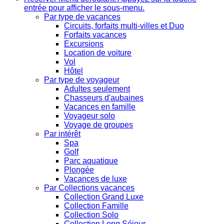
entrée pour afficher le sous-menu.
Par type de vacances
Circuits, forfaits multi-villes et Duo
Forfaits vacances
Excursions
Location de voiture
Vol
Hôtel
Par type de voyageur
Adultes seulement
Chasseurs d'aubaines
Vacances en famille
Voyageur solo
Voyage de groupes
Par intérêt
Spa
Golf
Parc aquatique
Plongée
Vacances de luxe
Par Collections vacances
Collection Grand Luxe
Collection Famille
Collection Solo
Collection Long Séjour