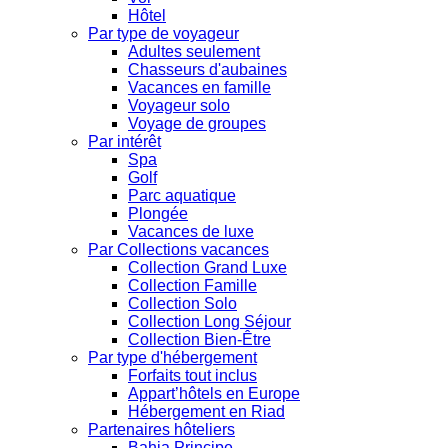
Hôtel
Par type de voyageur
Adultes seulement
Chasseurs d'aubaines
Vacances en famille
Voyageur solo
Voyage de groupes
Par intérêt
Spa
Golf
Parc aquatique
Plongée
Vacances de luxe
Par Collections vacances
Collection Grand Luxe
Collection Famille
Collection Solo
Collection Long Séjour
Collection Bien-Être
Par type d'hébergement
Forfaits tout inclus
Appart’hôtels en Europe
Hébergement en Riad
Partenaires hôteliers
Bahia Principe