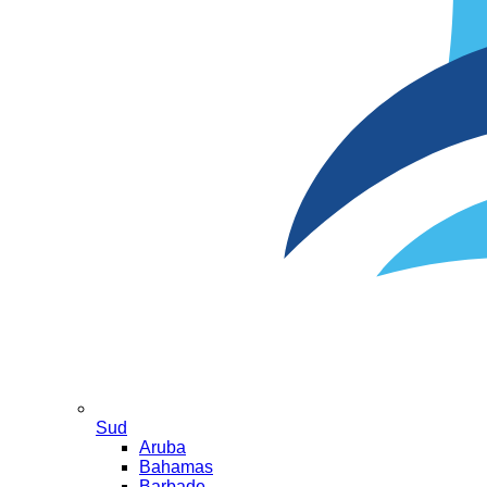
Sud
Aruba
Bahamas
Barbade