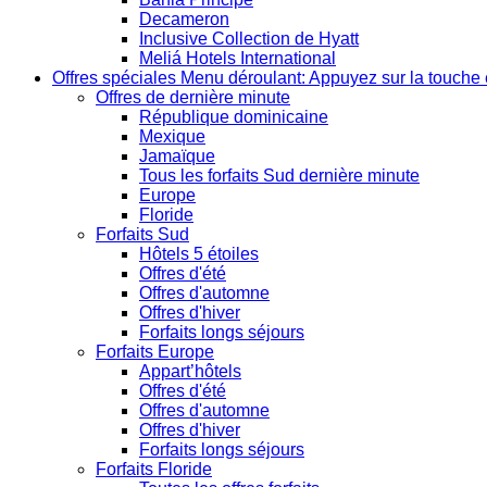
Decameron
Inclusive Collection de Hyatt
Meliá Hotels International
Offres spéciales
Menu déroulant: Appuyez sur la touche 
Offres de dernière minute
République dominicaine
Mexique
Jamaïque
Tous les forfaits Sud dernière minute
Europe
Floride
Forfaits Sud
Hôtels 5 étoiles
Offres d'été
Offres d'automne
Offres d'hiver
Forfaits longs séjours
Forfaits Europe
Appart’hôtels
Offres d'été
Offres d'automne
Offres d'hiver
Forfaits longs séjours
Forfaits Floride