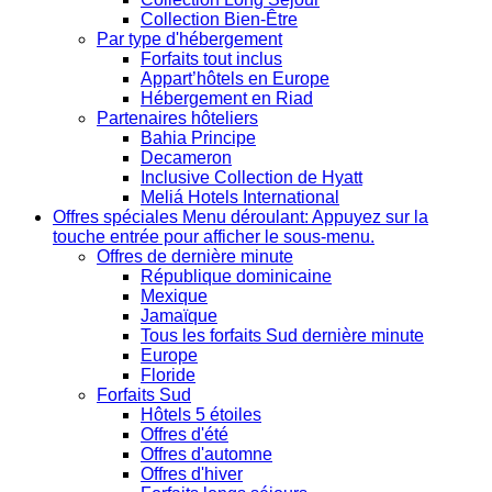
Collection Bien-Être
Par type d'hébergement
Forfaits tout inclus
Appart’hôtels en Europe
Hébergement en Riad
Partenaires hôteliers
Bahia Principe
Decameron
Inclusive Collection de Hyatt
Meliá Hotels International
Offres spéciales
Menu déroulant: Appuyez sur la
touche entrée pour afficher le sous-menu.
Offres de dernière minute
République dominicaine
Mexique
Jamaïque
Tous les forfaits Sud dernière minute
Europe
Floride
Forfaits Sud
Hôtels 5 étoiles
Offres d'été
Offres d'automne
Offres d'hiver