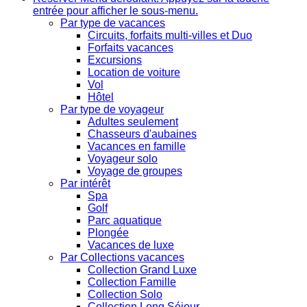
entrée pour afficher le sous-menu.
Par type de vacances
Circuits, forfaits multi-villes et Duo
Forfaits vacances
Excursions
Location de voiture
Vol
Hôtel
Par type de voyageur
Adultes seulement
Chasseurs d'aubaines
Vacances en famille
Voyageur solo
Voyage de groupes
Par intérêt
Spa
Golf
Parc aquatique
Plongée
Vacances de luxe
Par Collections vacances
Collection Grand Luxe
Collection Famille
Collection Solo
Collection Long Séjour