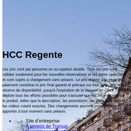
HCC Regente
Les prix sont par personne en occupation double. Tous les prix sont
valides seulement pour les nouvelles réservations et les dates spécifiées,
et sont sujets à changement sans préavis. Le prix montré à la page de
paiement constitue le prix final garanti et prévaut sur tout autre prix, sous
réserve de disponibilité, jusqu'à l'expiration de la session en cours.Transat
déploie tous les efforts possibles pour s'assurer que les informations sur
le produit, telles que la description, les promotions, les photos, le plan et
les vidéos soient exactes. Des changements peuvent toutefois être
apportés à tout moment sans préavis.
Site d’entreprise
À propos de Transat