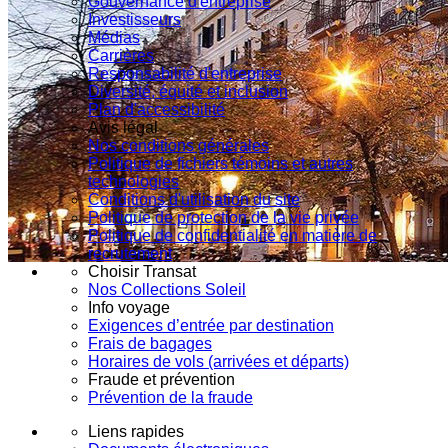
Gouvernance d'entreprise
Investisseurs
Médias
Carrières
Responsabilité d'entreprise
Diversité, équité et inclusion
Plan d'accessibilité
Avis légal
Nos conditions générales
Politique de fichiers témoins et autres
technologies
Conditions d'utilisation du site
Politique de protection de la vie privée
Politique de confidentialité en matière de
recrutement
Choisir Transat
Nos Collections Soleil
Info voyage
Exigences d’entrée par destination
Frais de bagages
Horaires de vols (arrivées et départs)
Fraude et prévention
Prévention de la fraude
Liens rapides