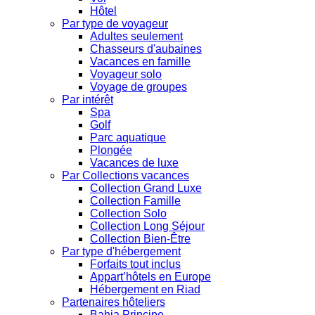
Hôtel
Par type de voyageur
Adultes seulement
Chasseurs d'aubaines
Vacances en famille
Voyageur solo
Voyage de groupes
Par intérêt
Spa
Golf
Parc aquatique
Plongée
Vacances de luxe
Par Collections vacances
Collection Grand Luxe
Collection Famille
Collection Solo
Collection Long Séjour
Collection Bien-Être
Par type d'hébergement
Forfaits tout inclus
Appart’hôtels en Europe
Hébergement en Riad
Partenaires hôteliers
Bahia Principe