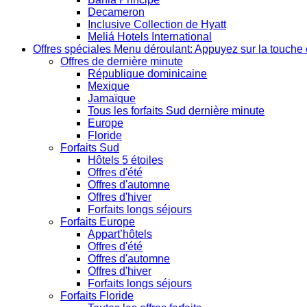
Decameron
Inclusive Collection de Hyatt
Meliá Hotels International
Offres spéciales
Menu déroulant: Appuyez sur la touche 
Offres de dernière minute
République dominicaine
Mexique
Jamaïque
Tous les forfaits Sud dernière minute
Europe
Floride
Forfaits Sud
Hôtels 5 étoiles
Offres d'été
Offres d'automne
Offres d'hiver
Forfaits longs séjours
Forfaits Europe
Appart’hôtels
Offres d'été
Offres d'automne
Offres d'hiver
Forfaits longs séjours
Forfaits Floride