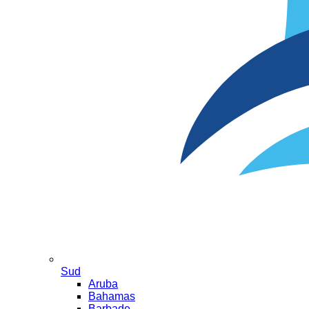
Sud
Aruba
Bahamas
Barbade