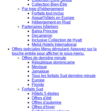
Collection Bien-Être
Par type d'hébergement
Forfaits tout inclus
Appart’hôtels en Europe
Hébergement en Riad
Partenaires hôteliers
Bahia Principe
Decameron
Inclusive Collection de Hyatt
Meliá Hotels International
Offres spéciales
Menu déroulant: Appuyez sur la
touche entrée pour afficher le sous-menu.
Offres de dernière minute
République dominicaine
Mexique
Jamaïque
Tous les forfaits Sud dernière minute
Europe
Floride
Forfaits Sud
Hôtels 5 étoiles
Offres d'été
Offres d'automne
Offres d'hiver