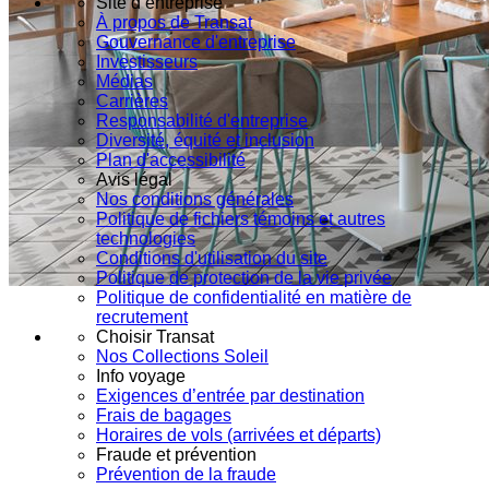
Site d’entreprise
À propos de Transat
Gouvernance d'entreprise
Investisseurs
Médias
Carrières
Responsabilité d'entreprise
Diversité, équité et inclusion
Plan d'accessibilité
Avis légal
Nos conditions générales
Politique de fichiers témoins et autres
technologies
Conditions d'utilisation du site
Politique de protection de la vie privée
Politique de confidentialité en matière de
recrutement
Choisir Transat
Nos Collections Soleil
Info voyage
Exigences d’entrée par destination
Frais de bagages
Horaires de vols (arrivées et départs)
Fraude et prévention
Prévention de la fraude