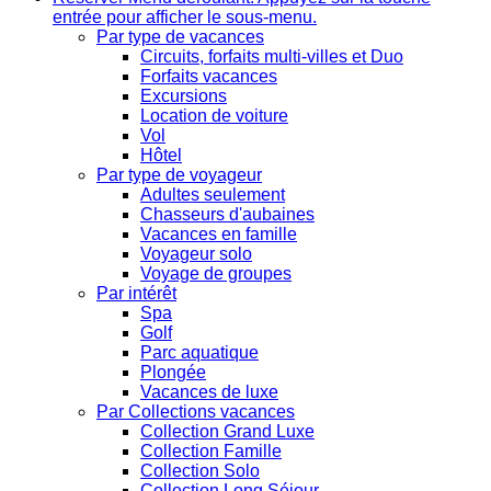
entrée pour afficher le sous-menu.
Par type de vacances
Circuits, forfaits multi-villes et Duo
Forfaits vacances
Excursions
Location de voiture
Vol
Hôtel
Par type de voyageur
Adultes seulement
Chasseurs d'aubaines
Vacances en famille
Voyageur solo
Voyage de groupes
Par intérêt
Spa
Golf
Parc aquatique
Plongée
Vacances de luxe
Par Collections vacances
Collection Grand Luxe
Collection Famille
Collection Solo
Collection Long Séjour