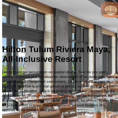
Hilton Tulum Riviera Maya,
All-Inclusive Resort
Les prix sont par personne en occupation double. Tous les prix sont
valides seulement pour les nouvelles réservations et les dates spécifiées,
et sont sujets à changement sans préavis. Le prix montré à la page de
paiement constitue le prix final garanti et prévaut sur tout autre prix, sous
réserve de disponibilité, jusqu'à l'expiration de la session en cours.Transat
déploie tous les efforts possibles pour s'assurer que les informations sur
le produit, telles que la description, les promotions, les photos, le plan et
les vidéos soient exactes. Des changements peuvent toutefois être
apportés à tout moment sans préavis.