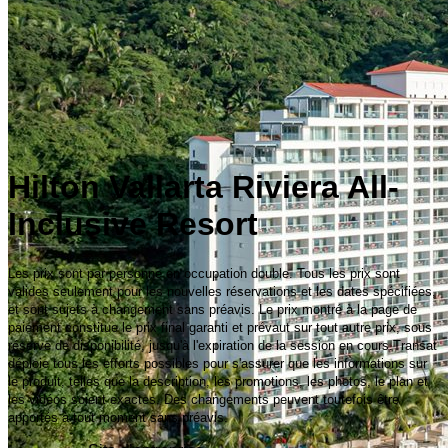
Hilton Vallarta Riviera All-
Inclusive Resort
Les prix sont par personne en occupation double. Tous les prix sont
valides seulement pour les nouvelles réservations et les dates spécifiées,
et sont sujets à changement sans préavis. Le prix montré à la page de
paiement constitue le prix final garanti et prévaut sur tout autre prix, sous
réserve de disponibilité, jusqu'à l'expiration de la session en cours.Transat
déploie tous les efforts possibles pour s'assurer que les informations sur
le produit, telles que la description, les promotions, les photos, le plan et
les vidéos soient exactes. Des changements peuvent toutefois être
apportés à tout moment sans préavis.