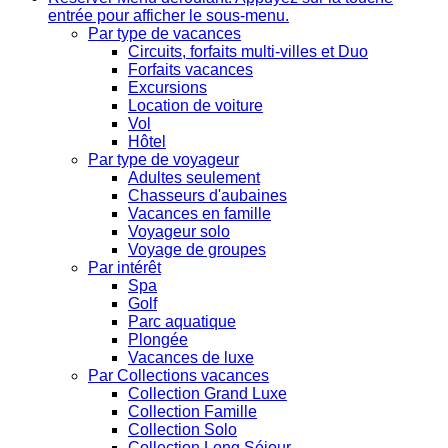
entrée pour afficher le sous-menu.
Par type de vacances
Circuits, forfaits multi-villes et Duo
Forfaits vacances
Excursions
Location de voiture
Vol
Hôtel
Par type de voyageur
Adultes seulement
Chasseurs d'aubaines
Vacances en famille
Voyageur solo
Voyage de groupes
Par intérêt
Spa
Golf
Parc aquatique
Plongée
Vacances de luxe
Par Collections vacances
Collection Grand Luxe
Collection Famille
Collection Solo
Collection Long Séjour