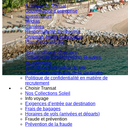
Site d’entreprise
À propos de Transat
Gouvernance d'entreprise
Investisseurs
Médias
Carrières
Responsabilité d'entreprise
Diversité, équité et inclusion
Plan d'accessibilité
Avis légal
Nos conditions générales
Politique de fichiers témoins et autres
technologies
Conditions d'utilisation du site
Politique de protection de la vie privée
Politique de confidentialité en matière de
recrutement
Choisir Transat
Nos Collections Soleil
Info voyage
Exigences d’entrée par destination
Frais de bagages
Horaires de vols (arrivées et départs)
Fraude et prévention
Prévention de la fraude