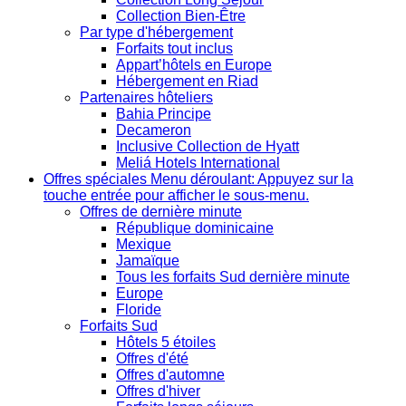
Collection Bien-Être
Par type d'hébergement
Forfaits tout inclus
Appart’hôtels en Europe
Hébergement en Riad
Partenaires hôteliers
Bahia Principe
Decameron
Inclusive Collection de Hyatt
Meliá Hotels International
Offres spéciales
Menu déroulant: Appuyez sur la
touche entrée pour afficher le sous-menu.
Offres de dernière minute
République dominicaine
Mexique
Jamaïque
Tous les forfaits Sud dernière minute
Europe
Floride
Forfaits Sud
Hôtels 5 étoiles
Offres d'été
Offres d'automne
Offres d'hiver