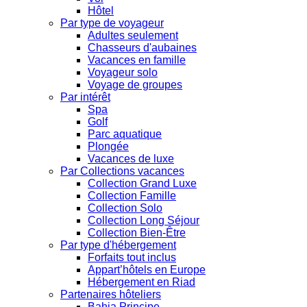
Hôtel
Par type de voyageur
Adultes seulement
Chasseurs d'aubaines
Vacances en famille
Voyageur solo
Voyage de groupes
Par intérêt
Spa
Golf
Parc aquatique
Plongée
Vacances de luxe
Par Collections vacances
Collection Grand Luxe
Collection Famille
Collection Solo
Collection Long Séjour
Collection Bien-Être
Par type d'hébergement
Forfaits tout inclus
Appart’hôtels en Europe
Hébergement en Riad
Partenaires hôteliers
Bahia Principe