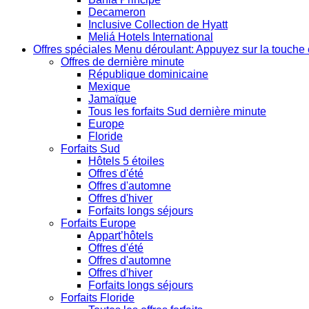
Decameron
Inclusive Collection de Hyatt
Meliá Hotels International
Offres spéciales
Menu déroulant: Appuyez sur la touche 
Offres de dernière minute
République dominicaine
Mexique
Jamaïque
Tous les forfaits Sud dernière minute
Europe
Floride
Forfaits Sud
Hôtels 5 étoiles
Offres d'été
Offres d'automne
Offres d'hiver
Forfaits longs séjours
Forfaits Europe
Appart’hôtels
Offres d'été
Offres d'automne
Offres d'hiver
Forfaits longs séjours
Forfaits Floride