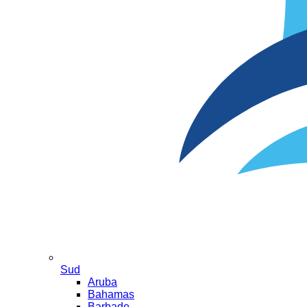
Sud
Aruba
Bahamas
Barbade