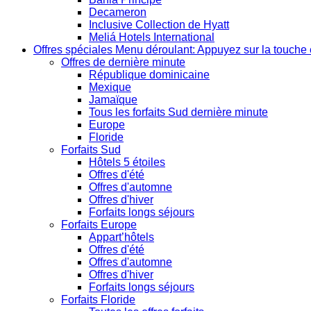
Decameron
Inclusive Collection de Hyatt
Meliá Hotels International
Offres spéciales
Menu déroulant: Appuyez sur la touche 
Offres de dernière minute
République dominicaine
Mexique
Jamaïque
Tous les forfaits Sud dernière minute
Europe
Floride
Forfaits Sud
Hôtels 5 étoiles
Offres d'été
Offres d'automne
Offres d'hiver
Forfaits longs séjours
Forfaits Europe
Appart’hôtels
Offres d'été
Offres d'automne
Offres d'hiver
Forfaits longs séjours
Forfaits Floride