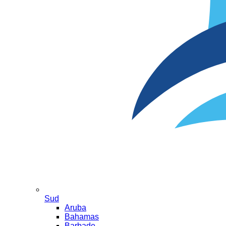
Sud
Aruba
Bahamas
Barbade