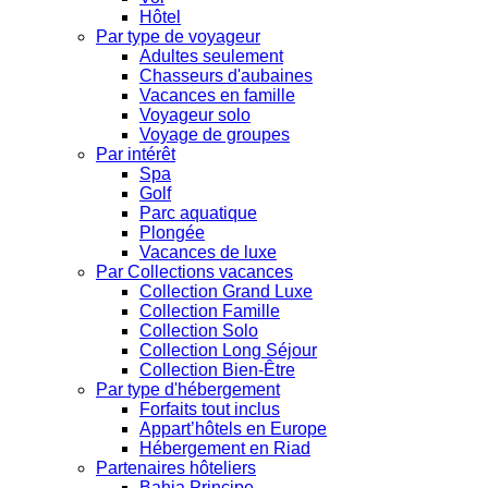
Hôtel
Par type de voyageur
Adultes seulement
Chasseurs d'aubaines
Vacances en famille
Voyageur solo
Voyage de groupes
Par intérêt
Spa
Golf
Parc aquatique
Plongée
Vacances de luxe
Par Collections vacances
Collection Grand Luxe
Collection Famille
Collection Solo
Collection Long Séjour
Collection Bien-Être
Par type d'hébergement
Forfaits tout inclus
Appart’hôtels en Europe
Hébergement en Riad
Partenaires hôteliers
Bahia Principe