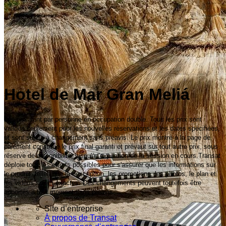
Hotel de Mar Gran Meliá
Les prix sont par personne en occupation double. Tous les prix sont
valides seulement pour les nouvelles réservations et les dates spécifiées,
et sont sujets à changement sans préavis. Le prix montré à la page de
paiement constitue le prix final garanti et prévaut sur tout autre prix, sous
réserve de disponibilité, jusqu'à l'expiration de la session en cours.Transat
déploie tous les efforts possibles pour s'assurer que les informations sur
le produit, telles que la description, les promotions, les photos, le plan et
les vidéos soient exactes. Des changements peuvent toutefois être
apportés à tout moment sans préavis.
Site d’entreprise
À propos de Transat