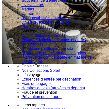
Gouvernance d'entreprise
Investisseurs
Médias
Carrières
Responsabilité d'entreprise
Diversité, équité et inclusion
Plan d'accessibilité
Avis légal
Nos conditions générales
Politique de fichiers témoins et autres
technologies
Conditions d'utilisation du site
Politique de protection de la vie privée
Politique de confidentialité en matière de
recrutement
Choisir Transat
Nos Collections Soleil
Info voyage
Exigences d’entrée par destination
Frais de bagages
Horaires de vols (arrivées et départs)
Fraude et prévention
Prévention de la fraude
Liens rapides