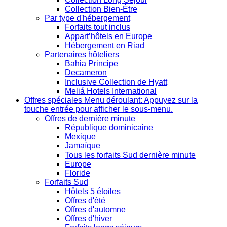
Collection Bien-Être
Par type d'hébergement
Forfaits tout inclus
Appart’hôtels en Europe
Hébergement en Riad
Partenaires hôteliers
Bahia Principe
Decameron
Inclusive Collection de Hyatt
Meliá Hotels International
Offres spéciales
Menu déroulant: Appuyez sur la
touche entrée pour afficher le sous-menu.
Offres de dernière minute
République dominicaine
Mexique
Jamaïque
Tous les forfaits Sud dernière minute
Europe
Floride
Forfaits Sud
Hôtels 5 étoiles
Offres d'été
Offres d'automne
Offres d'hiver