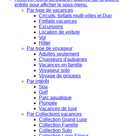
entrée pour afficher le sous-menu.
Par type de vacances
Circuits, forfaits multi-villes et Duo
Forfaits vacances
Excursions
Location de voiture
Vol
Hôtel
Par type de voyageur
Adultes seulement
Chasseurs d'aubaines
Vacances en famille
Voyageur solo
Voyage de groupes
Par intérêt
Spa
Golf
Parc aquatique
Plongée
Vacances de luxe
Par Collections vacances
Collection Grand Luxe
Collection Famille
Collection Solo
Collection Long Séjour