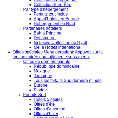
Collection Bien-Être
Par type d'hébergement
Forfaits tout inclus
Appart’hôtels en Europe
Hébergement en Riad
Partenaires hôteliers
Bahia Principe
Decameron
Inclusive Collection de Hyatt
Meliá Hotels International
Offres spéciales
Menu déroulant: Appuyez sur la
touche entrée pour afficher le sous-menu.
Offres de dernière minute
République dominicaine
Mexique
Jamaïque
Tous les forfaits Sud dernière minute
Europe
Floride
Forfaits Sud
Hôtels 5 étoiles
Offres d'été
Offres d'automne
Offres d'hiver