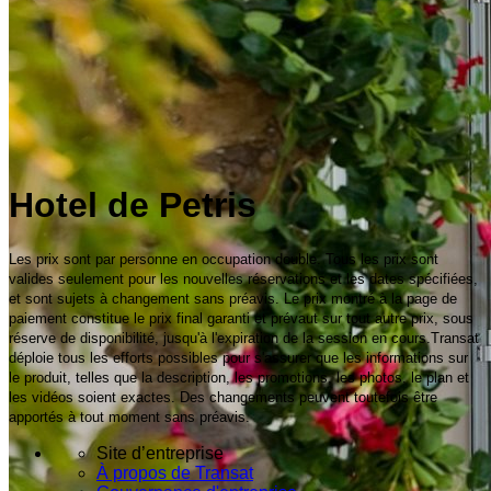
Hotel de Petris
Les prix sont par personne en occupation double. Tous les prix sont
valides seulement pour les nouvelles réservations et les dates spécifiées,
et sont sujets à changement sans préavis. Le prix montré à la page de
paiement constitue le prix final garanti et prévaut sur tout autre prix, sous
réserve de disponibilité, jusqu'à l'expiration de la session en cours.Transat
déploie tous les efforts possibles pour s'assurer que les informations sur
le produit, telles que la description, les promotions, les photos, le plan et
les vidéos soient exactes. Des changements peuvent toutefois être
apportés à tout moment sans préavis.
Site d’entreprise
À propos de Transat