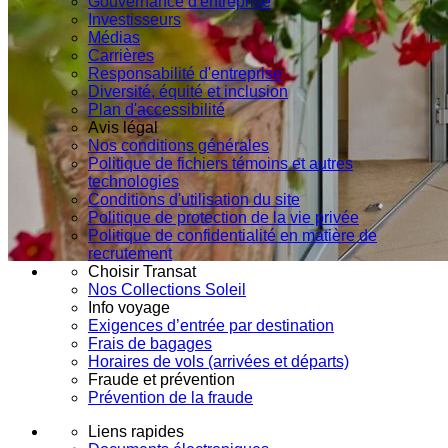
Gouvernance d'entreprise
Investisseurs
Médias
Carrières
Responsabilité d'entreprise
Diversité, équité et inclusion
Plan d'accessibilité
Avis légal
Nos conditions générales
Politique de fichiers témoins et autres
technologies
Conditions d'utilisation du site
Politique de protection de la vie privée
Politique de confidentialité en matière de
recrutement
Choisir Transat
Nos Collections Soleil
Info voyage
Exigences d’entrée par destination
Frais de bagages
Horaires de vols (arrivées et départs)
Fraude et prévention
Prévention de la fraude
Liens rapides