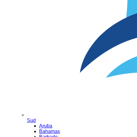
Sud
Aruba
Bahamas
Barbade