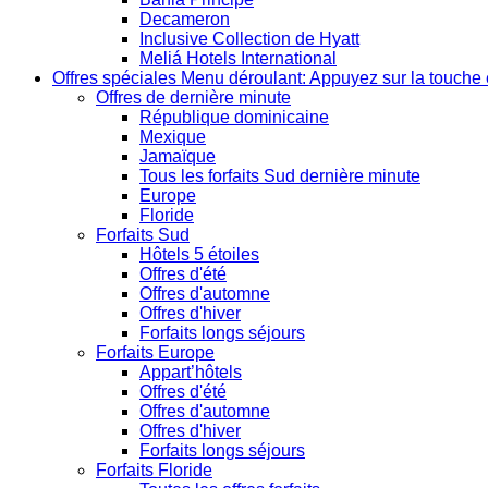
Decameron
Inclusive Collection de Hyatt
Meliá Hotels International
Offres spéciales
Menu déroulant: Appuyez sur la touche 
Offres de dernière minute
République dominicaine
Mexique
Jamaïque
Tous les forfaits Sud dernière minute
Europe
Floride
Forfaits Sud
Hôtels 5 étoiles
Offres d'été
Offres d'automne
Offres d'hiver
Forfaits longs séjours
Forfaits Europe
Appart’hôtels
Offres d'été
Offres d'automne
Offres d'hiver
Forfaits longs séjours
Forfaits Floride