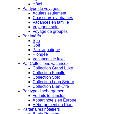
Hôtel
Par type de voyageur
Adultes seulement
Chasseurs d'aubaines
Vacances en famille
Voyageur solo
Voyage de groupes
Par intérêt
Spa
Golf
Parc aquatique
Plongée
Vacances de luxe
Par Collections vacances
Collection Grand Luxe
Collection Famille
Collection Solo
Collection Long Séjour
Collection Bien-Être
Par type d'hébergement
Forfaits tout inclus
Appart’hôtels en Europe
Hébergement en Riad
Partenaires hôteliers
Bahia Principe