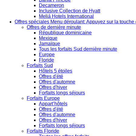
Decameron
Inclusive Collection de Hyatt
Meliá Hotels International
Offres spéciales
Menu déroulant: Appuyez sur la touche 
Offres de dernière minute
République dominicaine
Mexique
Jamaïque
Tous les forfaits Sud dernière minute
Europe
Floride
Forfaits Sud
Hôtels 5 étoiles
Offres d'été
Offres d'automne
Offres d'hiver
Forfaits longs séjours
Forfaits Europe
Appart’hôtels
Offres d'été
Offres d'automne
Offres d'hiver
Forfaits longs séjours
Forfaits Floride