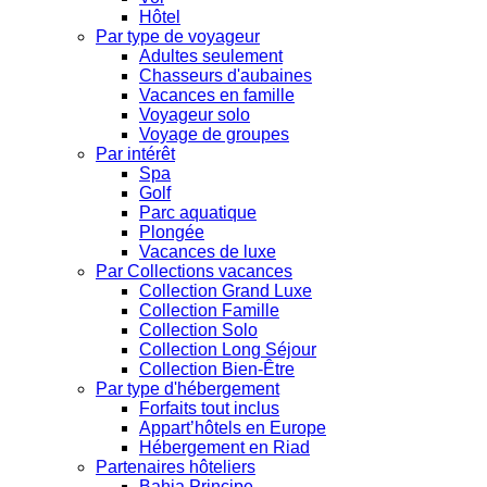
Hôtel
Par type de voyageur
Adultes seulement
Chasseurs d'aubaines
Vacances en famille
Voyageur solo
Voyage de groupes
Par intérêt
Spa
Golf
Parc aquatique
Plongée
Vacances de luxe
Par Collections vacances
Collection Grand Luxe
Collection Famille
Collection Solo
Collection Long Séjour
Collection Bien-Être
Par type d'hébergement
Forfaits tout inclus
Appart’hôtels en Europe
Hébergement en Riad
Partenaires hôteliers
Bahia Principe