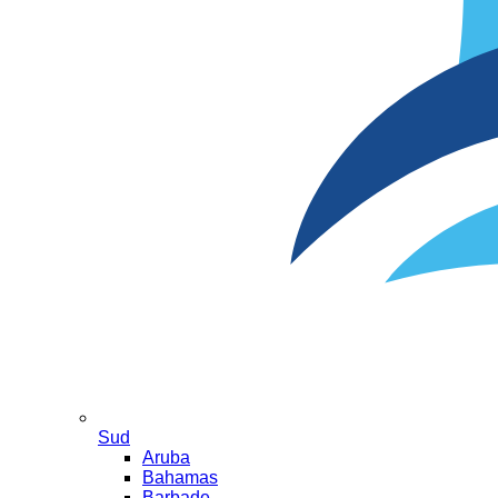
Sud
Aruba
Bahamas
Barbade