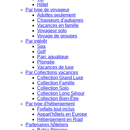
Hôtel
Par type de voyageur
Adultes seulement
Chasseurs d'aubaines
Vacances en famille
Voyageur solo
Voyage de groupes
Par intérêt
Spa
Golf
Parc aquatique
Plongée
Vacances de luxe
Par Collections vacances
Collection Grand Luxe
Collection Famille
Collection Solo
Collection Long Séjour
Collection Bien-Être
Par type d'hébergement
Forfaits tout inclus
Appart’hôtels en Europe
Hébergement en Riad
Partenaires hôteliers
Bahia Principe