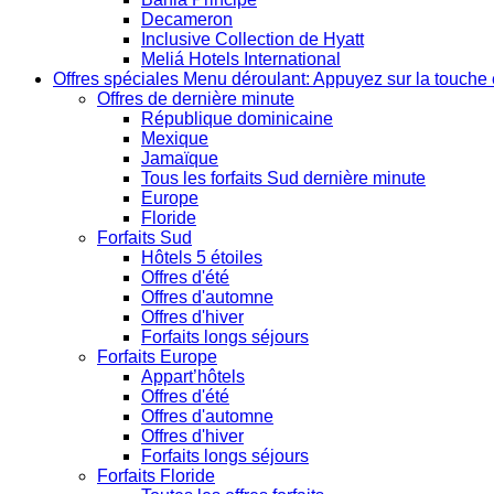
Decameron
Inclusive Collection de Hyatt
Meliá Hotels International
Offres spéciales
Menu déroulant: Appuyez sur la touche 
Offres de dernière minute
République dominicaine
Mexique
Jamaïque
Tous les forfaits Sud dernière minute
Europe
Floride
Forfaits Sud
Hôtels 5 étoiles
Offres d'été
Offres d'automne
Offres d'hiver
Forfaits longs séjours
Forfaits Europe
Appart’hôtels
Offres d'été
Offres d'automne
Offres d'hiver
Forfaits longs séjours
Forfaits Floride