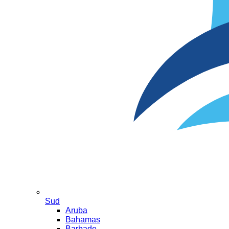
Sud
Aruba
Bahamas
Barbade