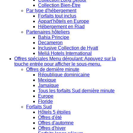
Collection Bien-Être
Par type d'hébergement
Forfaits tout inclus
Appart’hôtels en Europe
Hébergement en Riad
Partenaires hôteliers
Bahia Principe
Decameron
Inclusive Collection de Hyatt
Meliá Hotels International
Offres spéciales
Menu déroulant: Appuyez sur la
touche entrée pour afficher le sous-menu.
Offres de dernière minute
République dominicaine
Mexique
Jamaïque
Tous les forfaits Sud dernière minute
Europe
Floride
Forfaits Sud
Hôtels 5 étoiles
Offres d'été
Offres d'automne
Offres d'hiver