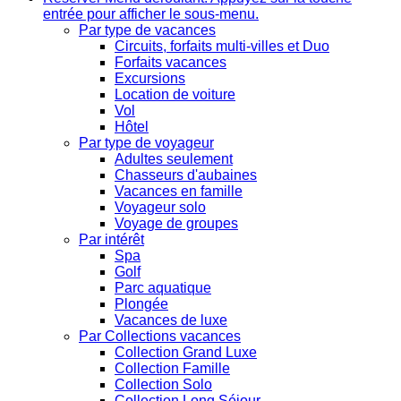
entrée pour afficher le sous-menu.
Par type de vacances
Circuits, forfaits multi-villes et Duo
Forfaits vacances
Excursions
Location de voiture
Vol
Hôtel
Par type de voyageur
Adultes seulement
Chasseurs d'aubaines
Vacances en famille
Voyageur solo
Voyage de groupes
Par intérêt
Spa
Golf
Parc aquatique
Plongée
Vacances de luxe
Par Collections vacances
Collection Grand Luxe
Collection Famille
Collection Solo
Collection Long Séjour