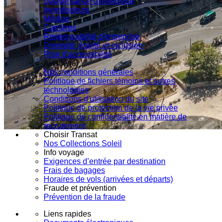
Gouvernance d'entreprise
Investisseurs
Médias
Carrières
Responsabilité d'entreprise
Diversité, équité et inclusion
Plan d'accessibilité
Avis légal
Nos conditions générales
Politique de fichiers témoins et autres
technologies
Conditions d'utilisation du site
Politique de protection de la vie privée
Politique de confidentialité en matière de
recrutement
Choisir Transat
Nos Collections Soleil
Info voyage
Exigences d’entrée par destination
Frais de bagages
Horaires de vols (arrivées et départs)
Fraude et prévention
Prévention de la fraude
Liens rapides