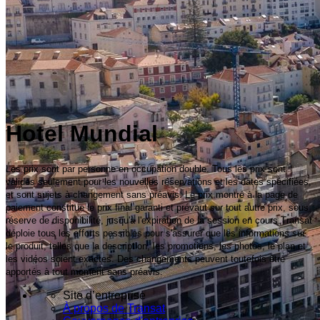
Hotel Mundial
Les prix sont par personne en occupation double. Tous les prix sont
valides seulement pour les nouvelles réservations et les dates spécifiées,
et sont sujets à changement sans préavis. Le prix montré à la page de
paiement constitue le prix final garanti et prévaut sur tout autre prix, sous
réserve de disponibilité, jusqu'à l'expiration de la session en cours.Transat
déploie tous les efforts possibles pour s'assurer que les informations sur
le produit, telles que la description, les promotions, les photos, le plan et
les vidéos soient exactes. Des changements peuvent toutefois être
apportés à tout moment sans préavis.
Site d’entreprise
À propos de Transat