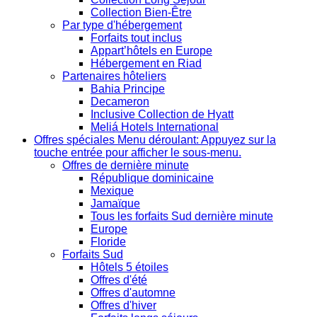
Collection Bien-Être
Par type d'hébergement
Forfaits tout inclus
Appart’hôtels en Europe
Hébergement en Riad
Partenaires hôteliers
Bahia Principe
Decameron
Inclusive Collection de Hyatt
Meliá Hotels International
Offres spéciales
Menu déroulant: Appuyez sur la
touche entrée pour afficher le sous-menu.
Offres de dernière minute
République dominicaine
Mexique
Jamaïque
Tous les forfaits Sud dernière minute
Europe
Floride
Forfaits Sud
Hôtels 5 étoiles
Offres d'été
Offres d'automne
Offres d'hiver