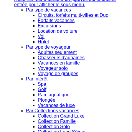
entrée pour afficher le sous-menu.
Par type de vacances
Circuits, forfaits multi-villes et Duo
Forfaits vacances
Excursions
Location de voiture
Vol
Hôtel
Par type de voyageur
Adultes seulement
Chasseurs d'aubaines
Vacances en famille
Voyageur solo
Voyage de groupes
Par intérêt
Spa
Golf
Parc aquatique
Plongée
Vacances de luxe
Par Collections vacances
Collection Grand Luxe
Collection Famille
Collection Solo
Collection Long Séjour