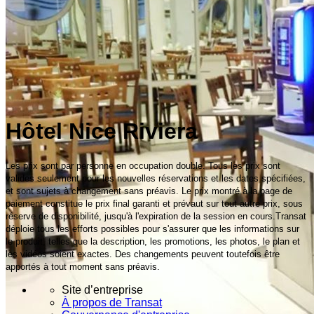
Hôtel Nice Riviera
Les prix sont par personne en occupation double. Tous les prix sont
valides seulement pour les nouvelles réservations et les dates spécifiées,
et sont sujets à changement sans préavis. Le prix montré à la page de
paiement constitue le prix final garanti et prévaut sur tout autre prix, sous
réserve de disponibilité, jusqu'à l'expiration de la session en cours.Transat
déploie tous les efforts possibles pour s'assurer que les informations sur
le produit, telles que la description, les promotions, les photos, le plan et
les vidéos soient exactes. Des changements peuvent toutefois être
apportés à tout moment sans préavis.
Site d’entreprise
À propos de Transat