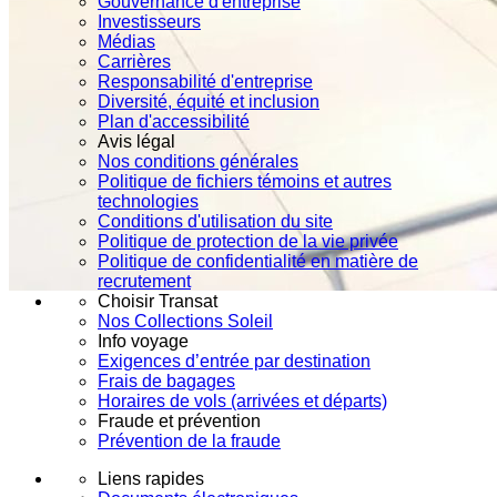
Gouvernance d'entreprise
Investisseurs
Médias
Carrières
Responsabilité d'entreprise
Diversité, équité et inclusion
Plan d'accessibilité
Avis légal
Nos conditions générales
Politique de fichiers témoins et autres
technologies
Conditions d'utilisation du site
Politique de protection de la vie privée
Politique de confidentialité en matière de
recrutement
Choisir Transat
Nos Collections Soleil
Info voyage
Exigences d’entrée par destination
Frais de bagages
Horaires de vols (arrivées et départs)
Fraude et prévention
Prévention de la fraude
Liens rapides