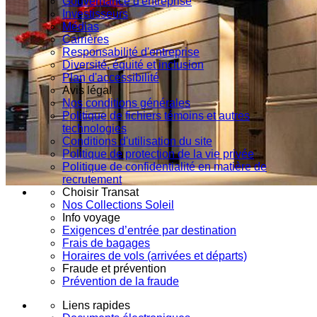
Gouvernance d'entreprise
Investisseurs
Médias
Carrières
Responsabilité d'entreprise
Diversité, équité et inclusion
Plan d'accessibilité
Avis légal
Nos conditions générales
Politique de fichiers témoins et autres
technologies
Conditions d'utilisation du site
Politique de protection de la vie privée
Politique de confidentialité en matière de
recrutement
Choisir Transat
Nos Collections Soleil
Info voyage
Exigences d’entrée par destination
Frais de bagages
Horaires de vols (arrivées et départs)
Fraude et prévention
Prévention de la fraude
Liens rapides