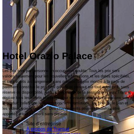
Hotel Orazio Palace
Les prix sont par personne en occupation double. Tous les prix sont
valides seulement pour les nouvelles réservations et les dates spécifiées,
et sont sujets à changement sans préavis. Le prix montré à la page de
paiement constitue le prix final garanti et prévaut sur tout autre prix, sous
réserve de disponibilité, jusqu'à l'expiration de la session en cours.Transat
déploie tous les efforts possibles pour s'assurer que les informations sur
le produit, telles que la description, les promotions, les photos, le plan et
les vidéos soient exactes. Des changements peuvent toutefois être
apportés à tout moment sans préavis.
Site d’entreprise
À propos de Transat