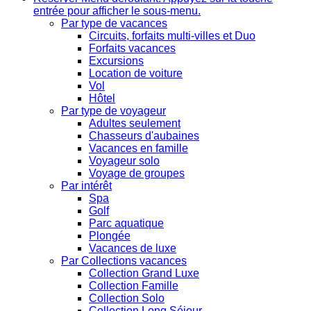
entrée pour afficher le sous-menu.
Par type de vacances
Circuits, forfaits multi-villes et Duo
Forfaits vacances
Excursions
Location de voiture
Vol
Hôtel
Par type de voyageur
Adultes seulement
Chasseurs d'aubaines
Vacances en famille
Voyageur solo
Voyage de groupes
Par intérêt
Spa
Golf
Parc aquatique
Plongée
Vacances de luxe
Par Collections vacances
Collection Grand Luxe
Collection Famille
Collection Solo
Collection Long Séjour