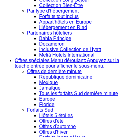
Collection Bien-Être
Par type d'hébergement
Forfaits tout inclus
Appart’hôtels en Europe
Hébergement en Riad
Partenaires hôteliers
Bahia Principe
Decameron
Inclusive Collection de Hyatt
Meliá Hotels International
Offres spéciales
Menu déroulant: Appuyez sur la
touche entrée pour afficher le sous-menu.
Offres de dernière minute
République dominicaine
Mexique
Jamaïque
Tous les forfaits Sud dernière minute
Europe
Floride
Forfaits Sud
Hôtels 5 étoiles
Offres d'été
Offres d'automne
Offres d'hiver