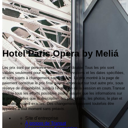
Hotel Paris Opera by Meliá
Les prix sont par personne en occupation double. Tous les prix sont
valides seulement pour les nouvelles réservations et les dates spécifiées,
et sont sujets à changement sans préavis. Le prix montré à la page de
paiement constitue le prix final garanti et prévaut sur tout autre prix, sous
réserve de disponibilité, jusqu'à l'expiration de la session en cours.Transat
déploie tous les efforts possibles pour s'assurer que les informations sur
le produit, telles que la description, les promotions, les photos, le plan et
les vidéos soient exactes. Des changements peuvent toutefois être
apportés à tout moment sans préavis.
Site d’entreprise
À propos de Transat