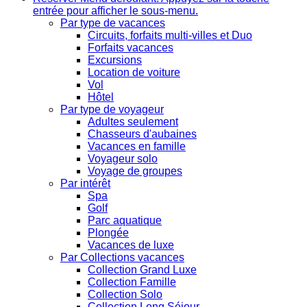
entrée pour afficher le sous-menu.
Par type de vacances
Circuits, forfaits multi-villes et Duo
Forfaits vacances
Excursions
Location de voiture
Vol
Hôtel
Par type de voyageur
Adultes seulement
Chasseurs d'aubaines
Vacances en famille
Voyageur solo
Voyage de groupes
Par intérêt
Spa
Golf
Parc aquatique
Plongée
Vacances de luxe
Par Collections vacances
Collection Grand Luxe
Collection Famille
Collection Solo
Collection Long Séjour