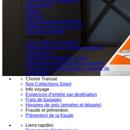
Gouvernance d'entreprise
Investisseurs
Médias
Carrières
Responsabilité d'entreprise
Diversité, équité et inclusion
Plan d'accessibilité
Avis légal
Nos conditions générales
Politique de fichiers témoins et autres
technologies
Conditions d'utilisation du site
Politique de protection de la vie privée
Politique de confidentialité en matière de
recrutement
Choisir Transat
Nos Collections Soleil
Info voyage
Exigences d’entrée par destination
Frais de bagages
Horaires de vols (arrivées et départs)
Fraude et prévention
Prévention de la fraude
Liens rapides