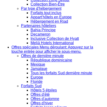
Collection Bien-Être
Par type d'hébergement
Forfaits tout inclus
Appart’hôtels en Europe
Hébergement en Riad
Partenaires hôteliers
Bahia Principe
Decameron
Inclusive Collection de Hyatt
Meliá Hotels International
Offres spéciales
Menu déroulant: Appuyez sur la
touche entrée pour afficher le sous-menu.
Offres de dernière minute
République dominicaine
Mexique
Jamaïque
Tous les forfaits Sud dernière minute
Europe
Floride
Forfaits Sud
Hôtels 5 étoiles
Offres d'été
Offres d'automne
Offres d'hiver