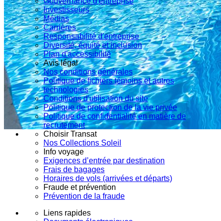
Gouvernance d'entreprise
Investisseurs
Médias
Carrières
Responsabilité d'entreprise
Diversité, équité et inclusion
Plan d'accessibilité
Avis légal
Nos conditions générales
Politique de fichiers témoins et autres
technologies
Conditions d'utilisation du site
Politique de protection de la vie privée
Politique de confidentialité en matière de
recrutement
Choisir Transat
Nos Collections Soleil
Info voyage
Exigences d’entrée par destination
Frais de bagages
Horaires de vols (arrivées et départs)
Fraude et prévention
Prévention de la fraude
Liens rapides