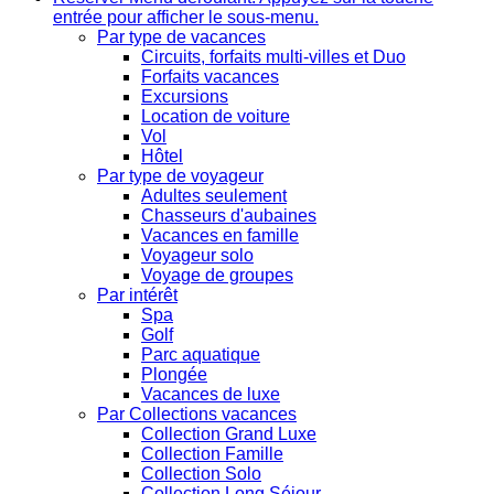
entrée pour afficher le sous-menu.
Par type de vacances
Circuits, forfaits multi-villes et Duo
Forfaits vacances
Excursions
Location de voiture
Vol
Hôtel
Par type de voyageur
Adultes seulement
Chasseurs d'aubaines
Vacances en famille
Voyageur solo
Voyage de groupes
Par intérêt
Spa
Golf
Parc aquatique
Plongée
Vacances de luxe
Par Collections vacances
Collection Grand Luxe
Collection Famille
Collection Solo
Collection Long Séjour