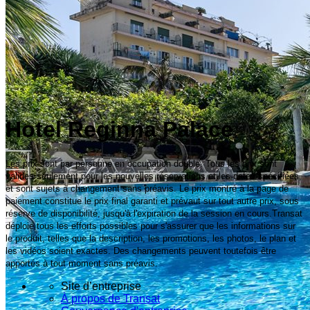
Hotel Reginna Palace
Les prix sont par personne en occupation double. Tous les prix sont
valides seulement pour les nouvelles réservations et les dates spécifiées,
et sont sujets à changement sans préavis. Le prix montré à la page de
paiement constitue le prix final garanti et prévaut sur tout autre prix, sous
réserve de disponibilité, jusqu'à l'expiration de la session en cours.Transat
déploie tous les efforts possibles pour s'assurer que les informations sur
le produit, telles que la description, les promotions, les photos, le plan et
les vidéos soient exactes. Des changements peuvent toutefois être
apportés à tout moment sans préavis.
Site d’entreprise
À propos de Transat