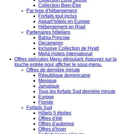
Collection Bien-Être
Par type d'hébergement
Forfaits tout inclus
Appart’hôtels en Europe
Hébergement en Riad
Partenaires hôteliers
Bahia Principe
Decameron
Inclusive Collection de Hyatt
Meliá Hotels International
Offres spéciales
Menu déroulant: Appuyez sur la
touche entrée pour afficher le sous-menu.
Offres de dernière minute
République dominicaine
Mexique
Jamaïque
Tous les forfaits Sud dernière minute
Europe
Floride
Forfaits Sud
Hôtels 5 étoiles
Offres d'été
Offres d'automne
Offres d'hiver