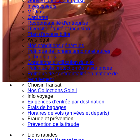
Gouvernance d'entreprise
Investisseurs
Médias
Carrières
Responsabilité d'entreprise
Diversité, équité et inclusion
Plan d'accessibilité
Avis légal
Nos conditions générales
Politique de fichiers témoins et autres
technologies
Conditions d'utilisation du site
Politique de protection de la vie privée
Politique de confidentialité en matière de
recrutement
Choisir Transat
Nos Collections Soleil
Info voyage
Exigences d’entrée par destination
Frais de bagages
Horaires de vols (arrivées et départs)
Fraude et prévention
Prévention de la fraude
Liens rapides