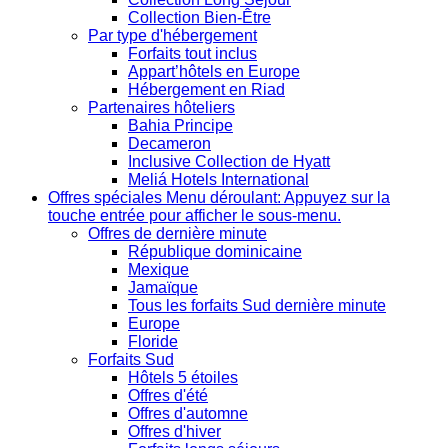
Collection Bien-Être
Par type d'hébergement
Forfaits tout inclus
Appart’hôtels en Europe
Hébergement en Riad
Partenaires hôteliers
Bahia Principe
Decameron
Inclusive Collection de Hyatt
Meliá Hotels International
Offres spéciales
Menu déroulant: Appuyez sur la
touche entrée pour afficher le sous-menu.
Offres de dernière minute
République dominicaine
Mexique
Jamaïque
Tous les forfaits Sud dernière minute
Europe
Floride
Forfaits Sud
Hôtels 5 étoiles
Offres d'été
Offres d'automne
Offres d'hiver