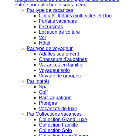
entrée pour afficher le sous-menu.
Par type de vacances
Circuits, forfaits multi-villes et Duo
Forfaits vacances
Excursions
Location de voiture
Vol
Hôtel
Par type de voyageur
Adultes seulement
Chasseurs d'aubaines
Vacances en famille
Voyageur solo
Voyage de groupes
Par intérêt
Spa
Golf
Parc aquatique
Plongée
Vacances de luxe
Par Collections vacances
Collection Grand Luxe
Collection Famille
Collection Solo
Collection Long Séjour