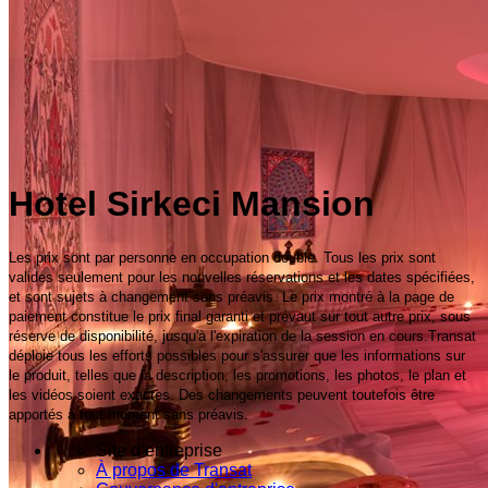
Hotel Sirkeci Mansion
Les prix sont par personne en occupation double. Tous les prix sont
valides seulement pour les nouvelles réservations et les dates spécifiées,
et sont sujets à changement sans préavis. Le prix montré à la page de
paiement constitue le prix final garanti et prévaut sur tout autre prix, sous
réserve de disponibilité, jusqu'à l'expiration de la session en cours.Transat
déploie tous les efforts possibles pour s'assurer que les informations sur
le produit, telles que la description, les promotions, les photos, le plan et
les vidéos soient exactes. Des changements peuvent toutefois être
apportés à tout moment sans préavis.
Site d’entreprise
À propos de Transat