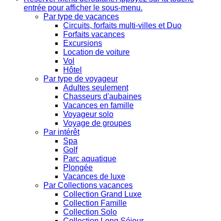
entrée pour afficher le sous-menu.
Par type de vacances
Circuits, forfaits multi-villes et Duo
Forfaits vacances
Excursions
Location de voiture
Vol
Hôtel
Par type de voyageur
Adultes seulement
Chasseurs d'aubaines
Vacances en famille
Voyageur solo
Voyage de groupes
Par intérêt
Spa
Golf
Parc aquatique
Plongée
Vacances de luxe
Par Collections vacances
Collection Grand Luxe
Collection Famille
Collection Solo
Collection Long Séjour