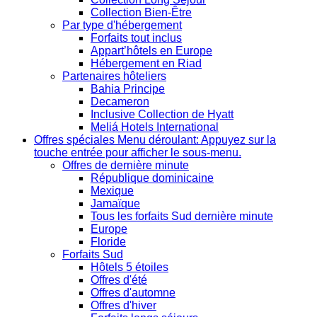
Collection Bien-Être
Par type d'hébergement
Forfaits tout inclus
Appart’hôtels en Europe
Hébergement en Riad
Partenaires hôteliers
Bahia Principe
Decameron
Inclusive Collection de Hyatt
Meliá Hotels International
Offres spéciales
Menu déroulant: Appuyez sur la
touche entrée pour afficher le sous-menu.
Offres de dernière minute
République dominicaine
Mexique
Jamaïque
Tous les forfaits Sud dernière minute
Europe
Floride
Forfaits Sud
Hôtels 5 étoiles
Offres d'été
Offres d'automne
Offres d'hiver