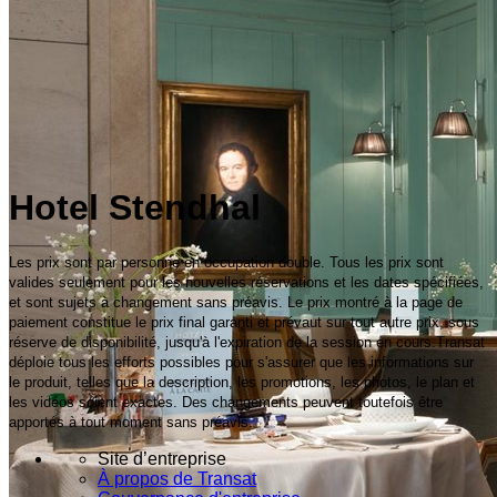
Hotel Stendhal
Les prix sont par personne en occupation double. Tous les prix sont
valides seulement pour les nouvelles réservations et les dates spécifiées,
et sont sujets à changement sans préavis. Le prix montré à la page de
paiement constitue le prix final garanti et prévaut sur tout autre prix, sous
réserve de disponibilité, jusqu'à l'expiration de la session en cours.Transat
déploie tous les efforts possibles pour s'assurer que les informations sur
le produit, telles que la description, les promotions, les photos, le plan et
les vidéos soient exactes. Des changements peuvent toutefois être
apportés à tout moment sans préavis.
Site d’entreprise
À propos de Transat