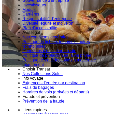
Gouvernance d'entreprise
Investisseurs
Médias
Carrières
Responsabilité d'entreprise
Diversité, équité et inclusion
Plan d'accessibilité
Avis légal
Nos conditions générales
Politique de fichiers témoins et autres
technologies
Conditions d'utilisation du site
Politique de protection de la vie privée
Politique de confidentialité en matière de
recrutement
Choisir Transat
Nos Collections Soleil
Info voyage
Exigences d’entrée par destination
Frais de bagages
Horaires de vols (arrivées et départs)
Fraude et prévention
Prévention de la fraude
Liens rapides