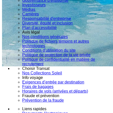
Gouvernance d'entreprise
Investisseurs
Médias
Carrières
Responsabilité d'entreprise
Diversité, équité et inclusion
Plan d'accessibilité
Avis légal
Nos conditions générales
Politique de fichiers témoins et autres
technologies
Conditions d'utilisation du site
Politique de protection de la vie privée
Politique de confidentialité en matière de
recrutement
Choisir Transat
Nos Collections Soleil
Info voyage
Exigences d’entrée par destination
Frais de bagages
Horaires de vols (arrivées et départs)
Fraude et prévention
Prévention de la fraude
Liens rapides