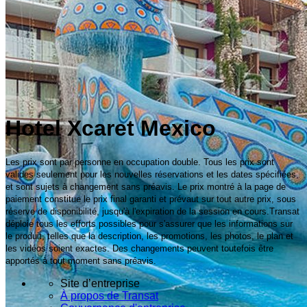
Hotel Xcaret Mexico
Les prix sont par personne en occupation double. Tous les prix sont
valides seulement pour les nouvelles réservations et les dates spécifiées,
et sont sujets à changement sans préavis. Le prix montré à la page de
paiement constitue le prix final garanti et prévaut sur tout autre prix, sous
réserve de disponibilité, jusqu'à l'expiration de la session en cours.Transat
déploie tous les efforts possibles pour s'assurer que les informations sur
le produit, telles que la description, les promotions, les photos, le plan et
les vidéos soient exactes. Des changements peuvent toutefois être
apportés à tout moment sans préavis.
Site d’entreprise
À propos de Transat