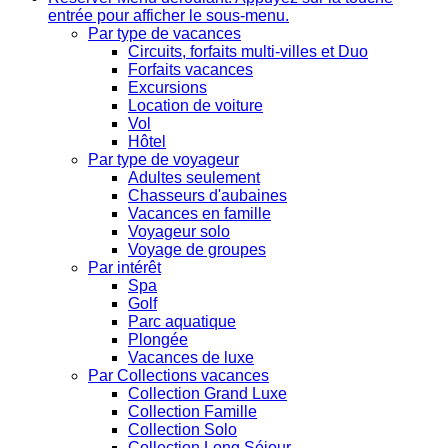
entrée pour afficher le sous-menu.
Par type de vacances
Circuits, forfaits multi-villes et Duo
Forfaits vacances
Excursions
Location de voiture
Vol
Hôtel
Par type de voyageur
Adultes seulement
Chasseurs d'aubaines
Vacances en famille
Voyageur solo
Voyage de groupes
Par intérêt
Spa
Golf
Parc aquatique
Plongée
Vacances de luxe
Par Collections vacances
Collection Grand Luxe
Collection Famille
Collection Solo
Collection Long Séjour