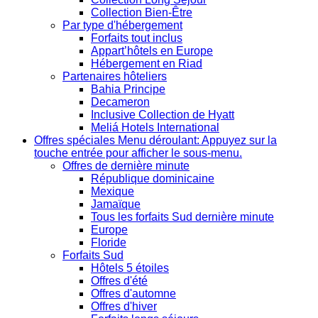
Collection Bien-Être
Par type d'hébergement
Forfaits tout inclus
Appart’hôtels en Europe
Hébergement en Riad
Partenaires hôteliers
Bahia Principe
Decameron
Inclusive Collection de Hyatt
Meliá Hotels International
Offres spéciales
Menu déroulant: Appuyez sur la
touche entrée pour afficher le sous-menu.
Offres de dernière minute
République dominicaine
Mexique
Jamaïque
Tous les forfaits Sud dernière minute
Europe
Floride
Forfaits Sud
Hôtels 5 étoiles
Offres d'été
Offres d'automne
Offres d'hiver