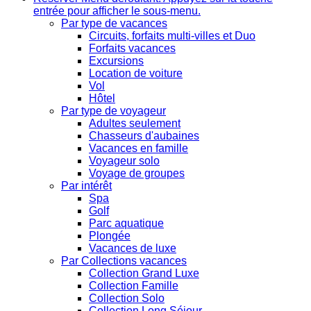
entrée pour afficher le sous-menu.
Par type de vacances
Circuits, forfaits multi-villes et Duo
Forfaits vacances
Excursions
Location de voiture
Vol
Hôtel
Par type de voyageur
Adultes seulement
Chasseurs d'aubaines
Vacances en famille
Voyageur solo
Voyage de groupes
Par intérêt
Spa
Golf
Parc aquatique
Plongée
Vacances de luxe
Par Collections vacances
Collection Grand Luxe
Collection Famille
Collection Solo
Collection Long Séjour