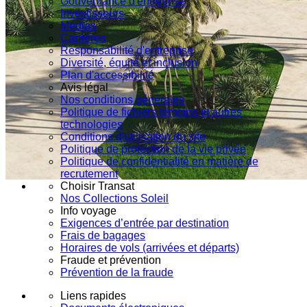
Gouvernance d'entreprise
Investisseurs
Médias
Carrières
Responsabilité d'entreprise
Diversité, équité et inclusion
Plan d'accessibilité
Avis légal
Nos conditions générales
Politique de fichiers témoins et autres
technologies
Conditions d'utilisation du site
Politique de protection de la vie privée
Politique de confidentialité en matière de
recrutement
Choisir Transat
Nos Collections Soleil
Info voyage
Exigences d’entrée par destination
Frais de bagages
Horaires de vols (arrivées et départs)
Fraude et prévention
Prévention de la fraude
Liens rapides