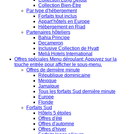
Collection Bien-Être
Par type d'hébergement
Forfaits tout inclus
Appart’hôtels en Europe
Hébergement en Riad
Partenaires hôteliers
Bahia Principe
Decameron
Inclusive Collection de Hyatt
Meliá Hotels International
Offres spéciales
Menu déroulant: Appuyez sur la
touche entrée pour afficher le sous-menu.
Offres de dernière minute
République dominicaine
Mexique
Jamaïque
Tous les forfaits Sud dernière minute
Europe
Floride
Forfaits Sud
Hôtels 5 étoiles
Offres d'été
Offres d'automne
Offres d'hiver