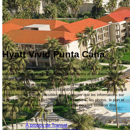
Hyatt Vivid Punta Cana
Les prix sont par personne en occupation double. Tous les prix sont
valides seulement pour les nouvelles réservations et les dates spécifiées,
et sont sujets à changement sans préavis. Le prix montré à la page de
paiement constitue le prix final garanti et prévaut sur tout autre prix, sous
réserve de disponibilité, jusqu'à l'expiration de la session en cours.Transat
déploie tous les efforts possibles pour s'assurer que les informations sur
le produit, telles que la description, les promotions, les photos, le plan et
les vidéos soient exactes. Des changements peuvent toutefois être
apportés à tout moment sans préavis.
Site d’entreprise
À propos de Transat