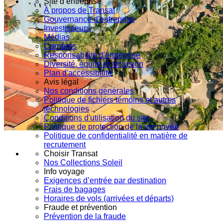
Site d’entreprise
À propos de Transat
Gouvernance d'entreprise
Investisseurs
Médias
Carrières
Responsabilité d'entreprise
Diversité, équité et inclusion
Plan d'accessibilité
Avis légal
Nos conditions générales
Politique de fichiers témoins et autres
technologies
Conditions d'utilisation du site
Politique de protection de la vie privée
Politique de confidentialité en matière de
recrutement
Choisir Transat
Nos Collections Soleil
Info voyage
Exigences d’entrée par destination
Frais de bagages
Horaires de vols (arrivées et départs)
Fraude et prévention
Prévention de la fraude