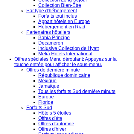
Collection Bien-Être
Par type d'hébergement
Forfaits tout inclus
Appart’hôtels en Europe
Hébergement en Riad
Partenaires hôteliers
Bahia Principe
Decameron
Inclusive Collection de Hyatt
Meliá Hotels International
Offres spéciales
Menu déroulant: Appuyez sur la
touche entrée pour afficher le sous-menu.
Offres de dernière minute
République dominicaine
Mexique
Jamaïque
Tous les forfaits Sud dernière minute
Europe
Floride
Forfaits Sud
Hôtels 5 étoiles
Offres d'été
Offres d'automne
Offres d'hiver