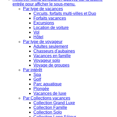
entrée pour afficher le sous-menu.
Par type de vacances
Circuits, forfaits multi-villes et Duo
Forfaits vacances
Excursions
Location de voiture
Vol
Hôtel
Par type de voyageur
Adultes seulement
Chasseurs d'aubaines
Vacances en famille
Voyageur solo
Voyage de groupes
Par intérêt
Spa
Golf
Parc aquatique
Plongée
Vacances de luxe
Par Collections vacances
Collection Grand Luxe
Collection Famille
Collection Solo
Collection Long Séjour