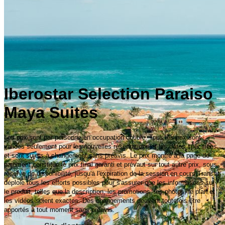
Iberostar Selection Paraiso
Maya Suites
Les prix sont par personne en occupation double. Tous les prix sont
valides seulement pour les nouvelles réservations et les dates spécifiées,
et sont sujets à changement sans préavis. Le prix montré à la page de
paiement constitue le prix final garanti et prévaut sur tout autre prix, sous
réserve de disponibilité, jusqu'à l'expiration de la session en cours.Transat
déploie tous les efforts possibles pour s'assurer que les informations sur
le produit, telles que la description, les promotions, les photos, le plan et
les vidéos soient exactes. Des changements peuvent toutefois être
apportés à tout moment sans préavis.