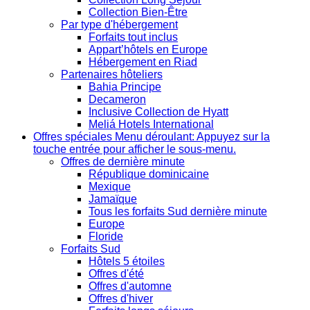
Collection Bien-Être
Par type d'hébergement
Forfaits tout inclus
Appart’hôtels en Europe
Hébergement en Riad
Partenaires hôteliers
Bahia Principe
Decameron
Inclusive Collection de Hyatt
Meliá Hotels International
Offres spéciales
Menu déroulant: Appuyez sur la
touche entrée pour afficher le sous-menu.
Offres de dernière minute
République dominicaine
Mexique
Jamaïque
Tous les forfaits Sud dernière minute
Europe
Floride
Forfaits Sud
Hôtels 5 étoiles
Offres d'été
Offres d'automne
Offres d'hiver