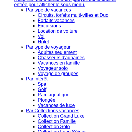
entrée pour afficher le sous-menu.
Par type de vacances
Circuits, forfaits multi-villes et Duo
Forfaits vacances
Excursions
Location de voiture
Vol
Hôtel
Par type de voyageur
Adultes seulement
Chasseurs d'aubaines
Vacances en famille
Voyageur solo
Voyage de groupes
Par intérêt
Spa
Golf
Parc aquatique
Plongée
Vacances de luxe
Par Collections vacances
Collection Grand Luxe
Collection Famille
Collection Solo
Collection Long Séjour