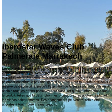
Iberostar Waves Club
Palmeraie Marrakech
Les prix sont par personne en occupation double. Tous les prix sont
valides seulement pour les nouvelles réservations et les dates spécifiées,
et sont sujets à changement sans préavis. Le prix montré à la page de
paiement constitue le prix final garanti et prévaut sur tout autre prix, sous
réserve de disponibilité, jusqu'à l'expiration de la session en cours.Transat
déploie tous les efforts possibles pour s'assurer que les informations sur
le produit, telles que la description, les promotions, les photos, le plan et
les vidéos soient exactes. Des changements peuvent toutefois être
apportés à tout moment sans préavis.