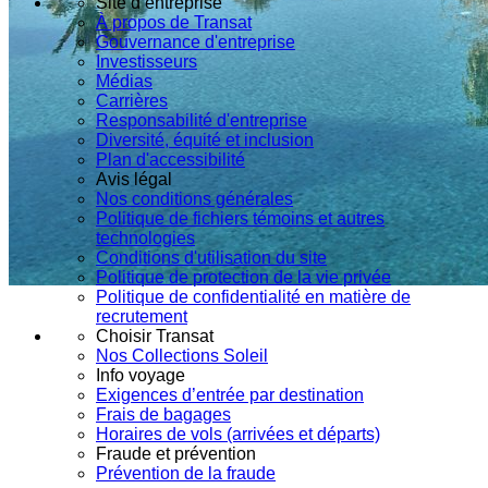
Site d’entreprise
À propos de Transat
Gouvernance d'entreprise
Investisseurs
Médias
Carrières
Responsabilité d'entreprise
Diversité, équité et inclusion
Plan d'accessibilité
Avis légal
Nos conditions générales
Politique de fichiers témoins et autres
technologies
Conditions d'utilisation du site
Politique de protection de la vie privée
Politique de confidentialité en matière de
recrutement
Choisir Transat
Nos Collections Soleil
Info voyage
Exigences d’entrée par destination
Frais de bagages
Horaires de vols (arrivées et départs)
Fraude et prévention
Prévention de la fraude