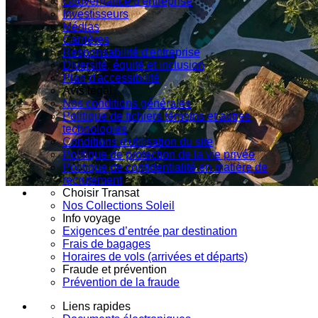
Gouvernance d'entreprise
Investisseurs
Médias
Carrières
Responsabilité d'entreprise
Diversité, équité et inclusion
Plan d'accessibilité
Avis légal
Nos conditions générales
Politique de fichiers témoins et autres
technologies
Conditions d'utilisation du site
Politique de protection de la vie privée
Politique de confidentialité en matière de
recrutement
Choisir Transat
Nos Collections Soleil
Info voyage
Exigences d’entrée par destination
Frais de bagages
Horaires de vols (arrivées et départs)
Fraude et prévention
Prévention de la fraude
Liens rapides