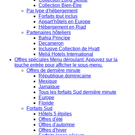
Collection Bien-Être
Par type d'hébergement
Forfaits tout inclus
Appart’hôtels en Europe
Hébergement en Riad
Partenaires hôteliers
Bahia Principe
Decameron
Inclusive Collection de Hyatt
Meliá Hotels International
Offres spéciales
Menu déroulant: Appuyez sur la
touche entrée pour afficher le sous-menu.
Offres de dernière minute
République dominicaine
Mexique
Jamaïque
Tous les forfaits Sud dernière minute
Europe
Floride
Forfaits Sud
Hôtels 5 étoiles
Offres d'été
Offres d'automne
Offres d'hiver