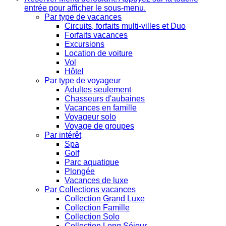
entrée pour afficher le sous-menu.
Par type de vacances
Circuits, forfaits multi-villes et Duo
Forfaits vacances
Excursions
Location de voiture
Vol
Hôtel
Par type de voyageur
Adultes seulement
Chasseurs d'aubaines
Vacances en famille
Voyageur solo
Voyage de groupes
Par intérêt
Spa
Golf
Parc aquatique
Plongée
Vacances de luxe
Par Collections vacances
Collection Grand Luxe
Collection Famille
Collection Solo
Collection Long Séjour