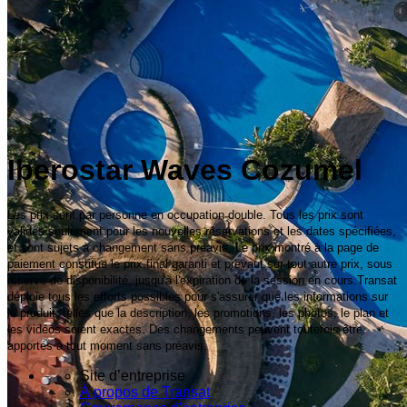
Iberostar Waves Cozumel
Les prix sont par personne en occupation double. Tous les prix sont
valides seulement pour les nouvelles réservations et les dates spécifiées,
et sont sujets à changement sans préavis. Le prix montré à la page de
paiement constitue le prix final garanti et prévaut sur tout autre prix, sous
réserve de disponibilité, jusqu'à l'expiration de la session en cours.Transat
déploie tous les efforts possibles pour s'assurer que les informations sur
le produit, telles que la description, les promotions, les photos, le plan et
les vidéos soient exactes. Des changements peuvent toutefois être
apportés à tout moment sans préavis.
Site d’entreprise
À propos de Transat