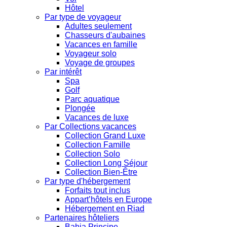
Hôtel
Par type de voyageur
Adultes seulement
Chasseurs d'aubaines
Vacances en famille
Voyageur solo
Voyage de groupes
Par intérêt
Spa
Golf
Parc aquatique
Plongée
Vacances de luxe
Par Collections vacances
Collection Grand Luxe
Collection Famille
Collection Solo
Collection Long Séjour
Collection Bien-Être
Par type d'hébergement
Forfaits tout inclus
Appart’hôtels en Europe
Hébergement en Riad
Partenaires hôteliers
Bahia Principe