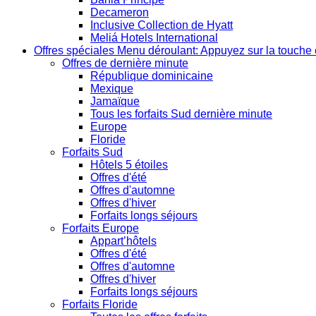
Decameron
Inclusive Collection de Hyatt
Meliá Hotels International
Offres spéciales
Menu déroulant: Appuyez sur la touche 
Offres de dernière minute
République dominicaine
Mexique
Jamaïque
Tous les forfaits Sud dernière minute
Europe
Floride
Forfaits Sud
Hôtels 5 étoiles
Offres d'été
Offres d'automne
Offres d'hiver
Forfaits longs séjours
Forfaits Europe
Appart’hôtels
Offres d'été
Offres d'automne
Offres d'hiver
Forfaits longs séjours
Forfaits Floride