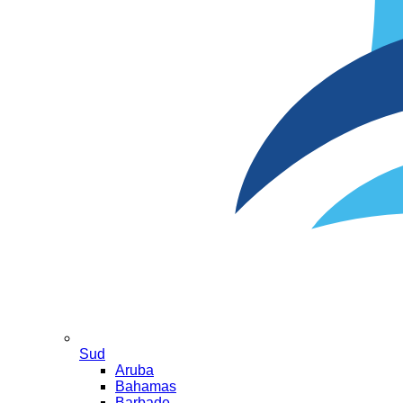
Sud
Aruba
Bahamas
Barbade