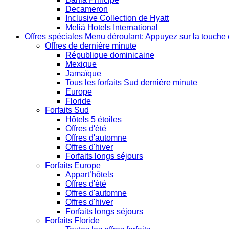
Decameron
Inclusive Collection de Hyatt
Meliá Hotels International
Offres spéciales
Menu déroulant: Appuyez sur la touche 
Offres de dernière minute
République dominicaine
Mexique
Jamaïque
Tous les forfaits Sud dernière minute
Europe
Floride
Forfaits Sud
Hôtels 5 étoiles
Offres d'été
Offres d'automne
Offres d'hiver
Forfaits longs séjours
Forfaits Europe
Appart’hôtels
Offres d'été
Offres d'automne
Offres d'hiver
Forfaits longs séjours
Forfaits Floride