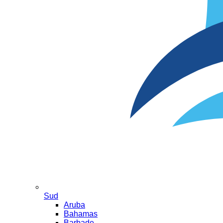
Sud
Aruba
Bahamas
Barbade