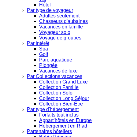
Hôtel
Par type de voyageur
Adultes seulement
Chasseurs d'aubaines
Vacances en famille
Voyageur solo
Voyage de groupes
Par intérêt
Spa
Golf
Parc aquatique
Plongée
Vacances de luxe
Par Collections vacances
Collection Grand Luxe
Collection Famille
Collection Solo
Collection Long Séjour
Collection Bien-Être
Par type d'hébergement
Forfaits tout inclus
Appart’hôtels en Europe
Hébergement en Riad
Partenaires hôteliers
Bahia Principe