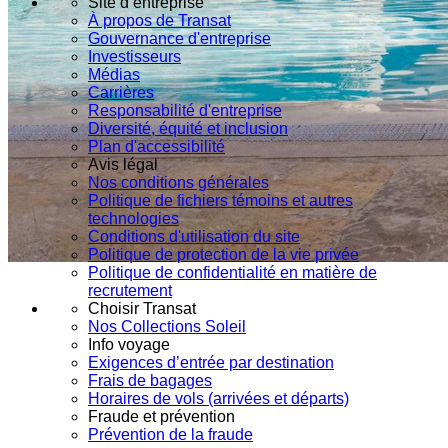
Site d’entreprise
À propos de Transat
Gouvernance d'entreprise
Investisseurs
Médias
Carrières
Responsabilité d'entreprise
Diversité, équité et inclusion
Plan d'accessibilité
Avis légal
Nos conditions générales
Politique de fichiers témoins et autres
technologies
Conditions d'utilisation du site
Politique de protection de la vie privée
Politique de confidentialité en matière de
recrutement
Choisir Transat
Nos Collections Soleil
Info voyage
Exigences d’entrée par destination
Frais de bagages
Horaires de vols (arrivées et départs)
Fraude et prévention
Prévention de la fraude