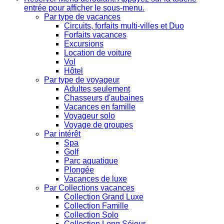
entrée pour afficher le sous-menu.
Par type de vacances
Circuits, forfaits multi-villes et Duo
Forfaits vacances
Excursions
Location de voiture
Vol
Hôtel
Par type de voyageur
Adultes seulement
Chasseurs d'aubaines
Vacances en famille
Voyageur solo
Voyage de groupes
Par intérêt
Spa
Golf
Parc aquatique
Plongée
Vacances de luxe
Par Collections vacances
Collection Grand Luxe
Collection Famille
Collection Solo
Collection Long Séjour