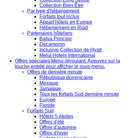
Collection Bien-Être
Par type d'hébergement
Forfaits tout inclus
Appart’hôtels en Europe
Hébergement en Riad
Partenaires hôteliers
Bahia Principe
Decameron
Inclusive Collection de Hyatt
Meliá Hotels International
Offres spéciales
Menu déroulant: Appuyez sur la
touche entrée pour afficher le sous-menu.
Offres de dernière minute
République dominicaine
Mexique
Jamaïque
Tous les forfaits Sud dernière minute
Europe
Floride
Forfaits Sud
Hôtels 5 étoiles
Offres d'été
Offres d'automne
Offres d'hiver