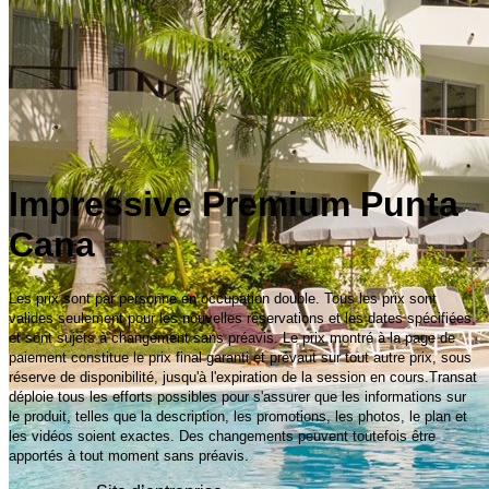
Impressive Premium Punta
Cana
Les prix sont par personne en occupation double. Tous les prix sont
valides seulement pour les nouvelles réservations et les dates spécifiées,
et sont sujets à changement sans préavis. Le prix montré à la page de
paiement constitue le prix final garanti et prévaut sur tout autre prix, sous
réserve de disponibilité, jusqu'à l'expiration de la session en cours.Transat
déploie tous les efforts possibles pour s'assurer que les informations sur
le produit, telles que la description, les promotions, les photos, le plan et
les vidéos soient exactes. Des changements peuvent toutefois être
apportés à tout moment sans préavis.