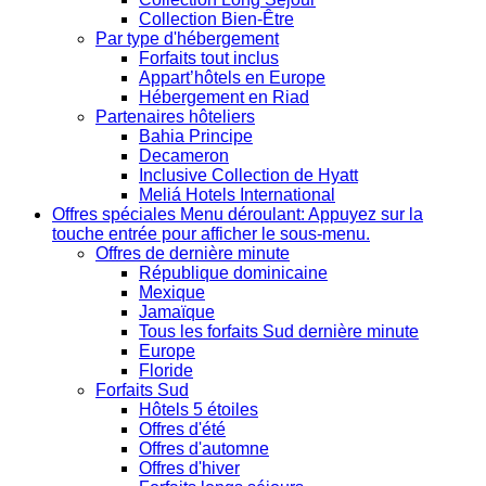
Collection Bien-Être
Par type d'hébergement
Forfaits tout inclus
Appart’hôtels en Europe
Hébergement en Riad
Partenaires hôteliers
Bahia Principe
Decameron
Inclusive Collection de Hyatt
Meliá Hotels International
Offres spéciales
Menu déroulant: Appuyez sur la
touche entrée pour afficher le sous-menu.
Offres de dernière minute
République dominicaine
Mexique
Jamaïque
Tous les forfaits Sud dernière minute
Europe
Floride
Forfaits Sud
Hôtels 5 étoiles
Offres d'été
Offres d'automne
Offres d'hiver