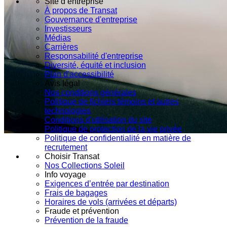
Site d’entreprise
À propos de Transat
Gouvernance d'entreprise
Investisseurs
Médias
Carrières
Responsabilité d'entreprise
Diversité, équité et inclusion
Plan d'accessibilité
Avis légal
Nos conditions générales
Politique de fichiers témoins et autres
technologies
Conditions d'utilisation du site
Politique de protection de la vie privée
Politique de confidentialité en matière de
recrutement
Choisir Transat
Nos Collections Soleil
Info voyage
Exigences d’entrée par destination
Frais de bagages
Horaires de vols (arrivées et départs)
Fraude et prévention
Prévention de la fraude