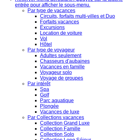
entrée pour afficher le sous-menu.
Par type de vacances
Circuits, forfaits multi-villes et Duo
Forfaits vacances
Excursions
Location de voiture
Vol
Hôtel
Par type de voyageur
Adultes seulement
Chasseurs d'aubaines
Vacances en famille
Voyageur solo
Voyage de groupes
Par intérêt
Spa
Golf
Parc aquatique
Plongée
Vacances de luxe
Par Collections vacances
Collection Grand Luxe
Collection Famille
Collection Solo
Collection Long Séjour