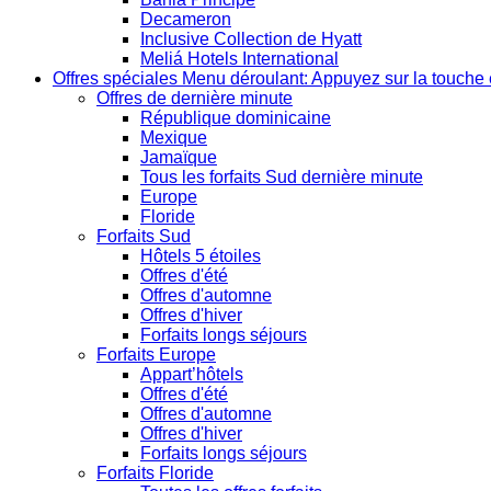
Decameron
Inclusive Collection de Hyatt
Meliá Hotels International
Offres spéciales
Menu déroulant: Appuyez sur la touche 
Offres de dernière minute
République dominicaine
Mexique
Jamaïque
Tous les forfaits Sud dernière minute
Europe
Floride
Forfaits Sud
Hôtels 5 étoiles
Offres d'été
Offres d'automne
Offres d'hiver
Forfaits longs séjours
Forfaits Europe
Appart’hôtels
Offres d'été
Offres d'automne
Offres d'hiver
Forfaits longs séjours
Forfaits Floride