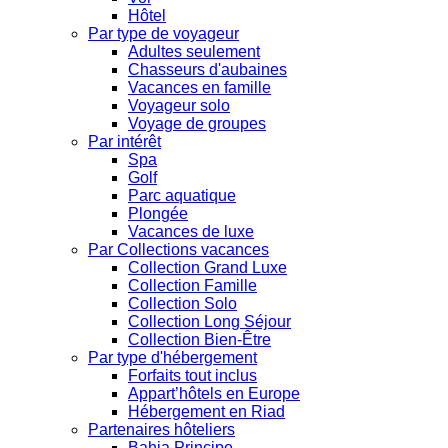
Hôtel
Par type de voyageur
Adultes seulement
Chasseurs d'aubaines
Vacances en famille
Voyageur solo
Voyage de groupes
Par intérêt
Spa
Golf
Parc aquatique
Plongée
Vacances de luxe
Par Collections vacances
Collection Grand Luxe
Collection Famille
Collection Solo
Collection Long Séjour
Collection Bien-Être
Par type d'hébergement
Forfaits tout inclus
Appart’hôtels en Europe
Hébergement en Riad
Partenaires hôteliers
Bahia Principe