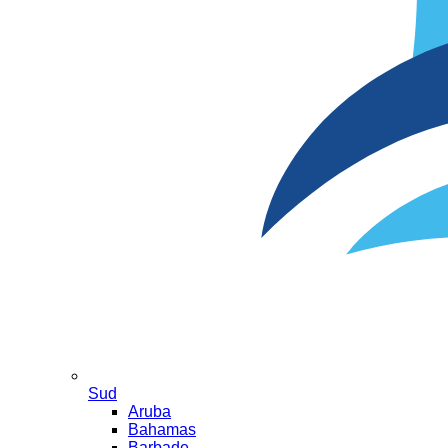
Sud
Aruba
Bahamas
Barbade