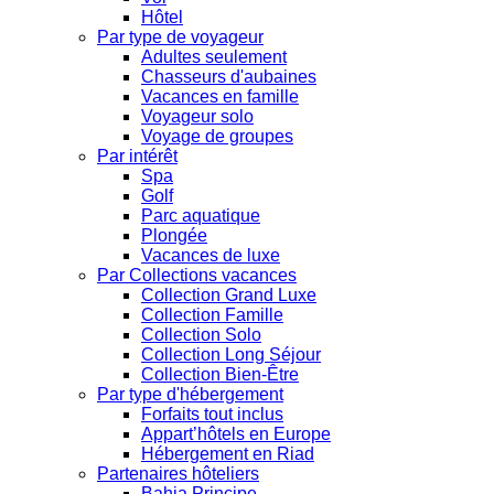
Hôtel
Par type de voyageur
Adultes seulement
Chasseurs d'aubaines
Vacances en famille
Voyageur solo
Voyage de groupes
Par intérêt
Spa
Golf
Parc aquatique
Plongée
Vacances de luxe
Par Collections vacances
Collection Grand Luxe
Collection Famille
Collection Solo
Collection Long Séjour
Collection Bien-Être
Par type d'hébergement
Forfaits tout inclus
Appart’hôtels en Europe
Hébergement en Riad
Partenaires hôteliers
Bahia Principe