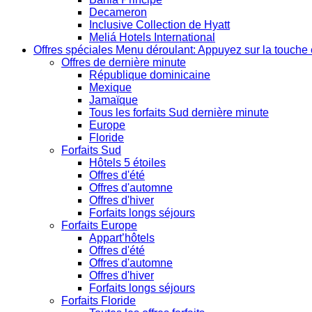
Decameron
Inclusive Collection de Hyatt
Meliá Hotels International
Offres spéciales
Menu déroulant: Appuyez sur la touche 
Offres de dernière minute
République dominicaine
Mexique
Jamaïque
Tous les forfaits Sud dernière minute
Europe
Floride
Forfaits Sud
Hôtels 5 étoiles
Offres d'été
Offres d'automne
Offres d'hiver
Forfaits longs séjours
Forfaits Europe
Appart’hôtels
Offres d'été
Offres d'automne
Offres d'hiver
Forfaits longs séjours
Forfaits Floride