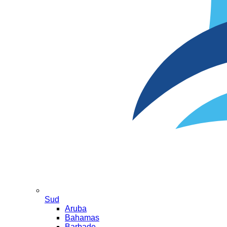
Sud
Aruba
Bahamas
Barbade