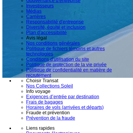
Gouvernance d'entreprise
Investisseurs
Médias
Carrières
Responsabilité d'entreprise
Diversité, équité et inclusion
Plan d'accessibilité
Avis légal
Nos conditions générales
Politique de fichiers témoins et autres
technologies
Conditions d'utilisation du site
Politique de protection de la vie privée
Politique de confidentialité en matière de
recrutement
Choisir Transat
Nos Collections Soleil
Info voyage
Exigences d’entrée par destination
Frais de bagages
Horaires de vols (arrivées et départs)
Fraude et prévention
Prévention de la fraude
Liens rapides