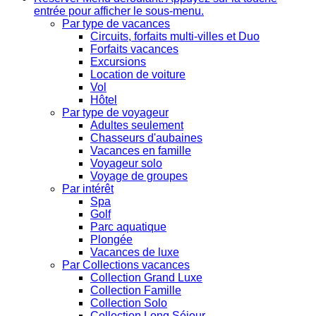
entrée pour afficher le sous-menu.
Par type de vacances
Circuits, forfaits multi-villes et Duo
Forfaits vacances
Excursions
Location de voiture
Vol
Hôtel
Par type de voyageur
Adultes seulement
Chasseurs d'aubaines
Vacances en famille
Voyageur solo
Voyage de groupes
Par intérêt
Spa
Golf
Parc aquatique
Plongée
Vacances de luxe
Par Collections vacances
Collection Grand Luxe
Collection Famille
Collection Solo
Collection Long Séjour