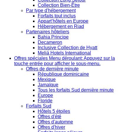
Collection Bien-Être
Par type d'hébergement
Forfaits tout inclus
Appart’hôtels en Europe
Hébergement en Riad
Partenaires hôteliers
Bahia Principe
Decameron
Inclusive Collection de Hyatt
Meliá Hotels International
Offres spéciales
Menu déroulant: Appuyez sur la
touche entrée pour afficher le sous-menu.
Offres de dernière minute
République dominicaine
Mexique
Jamaïque
Tous les forfaits Sud dernière minute
Europe
Floride
Forfaits Sud
Hôtels 5 étoiles
Offres d'été
Offres d'automne
Offres d'hiver