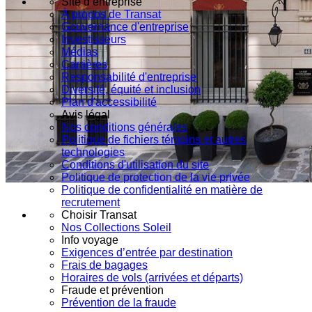
Site d’entreprise
À propos de Transat
Gouvernance d'entreprise
Investisseurs
Médias
Carrières
Responsabilité d'entreprise
Diversité, équité et inclusion
Plan d'accessibilité
Avis légal
Nos conditions générales
Politique de fichiers témoins et autres
technologies
Conditions d'utilisation du site
Politique de protection de la vie privée
Politique de confidentialité en matière de
recrutement
Choisir Transat
Nos Collections Soleil
Info voyage
Exigences d’entrée par destination
Frais de bagages
Horaires de vols (arrivées et départs)
Fraude et prévention
Prévention de la fraude