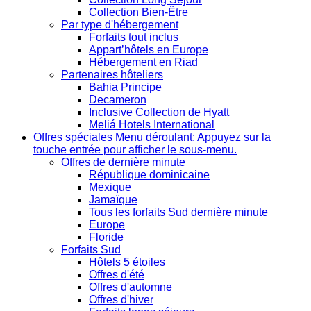
Collection Bien-Être
Par type d'hébergement
Forfaits tout inclus
Appart’hôtels en Europe
Hébergement en Riad
Partenaires hôteliers
Bahia Principe
Decameron
Inclusive Collection de Hyatt
Meliá Hotels International
Offres spéciales
Menu déroulant: Appuyez sur la
touche entrée pour afficher le sous-menu.
Offres de dernière minute
République dominicaine
Mexique
Jamaïque
Tous les forfaits Sud dernière minute
Europe
Floride
Forfaits Sud
Hôtels 5 étoiles
Offres d'été
Offres d'automne
Offres d'hiver