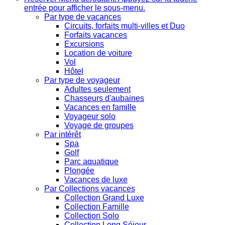
entrée pour afficher le sous-menu.
Par type de vacances
Circuits, forfaits multi-villes et Duo
Forfaits vacances
Excursions
Location de voiture
Vol
Hôtel
Par type de voyageur
Adultes seulement
Chasseurs d'aubaines
Vacances en famille
Voyageur solo
Voyage de groupes
Par intérêt
Spa
Golf
Parc aquatique
Plongée
Vacances de luxe
Par Collections vacances
Collection Grand Luxe
Collection Famille
Collection Solo
Collection Long Séjour