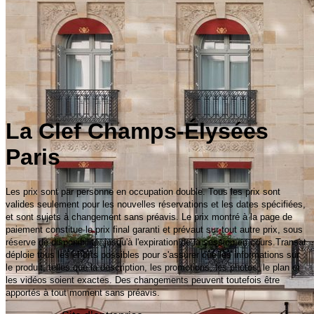
La Clef Champs-Élysées
Paris
Les prix sont par personne en occupation double. Tous les prix sont
valides seulement pour les nouvelles réservations et les dates spécifiées,
et sont sujets à changement sans préavis. Le prix montré à la page de
paiement constitue le prix final garanti et prévaut sur tout autre prix, sous
réserve de disponibilité, jusqu'à l'expiration de la session en cours.Transat
déploie tous les efforts possibles pour s'assurer que les informations sur
le produit, telles que la description, les promotions, les photos, le plan et
les vidéos soient exactes. Des changements peuvent toutefois être
apportés à tout moment sans préavis.