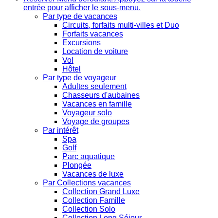
entrée pour afficher le sous-menu.
Par type de vacances
Circuits, forfaits multi-villes et Duo
Forfaits vacances
Excursions
Location de voiture
Vol
Hôtel
Par type de voyageur
Adultes seulement
Chasseurs d'aubaines
Vacances en famille
Voyageur solo
Voyage de groupes
Par intérêt
Spa
Golf
Parc aquatique
Plongée
Vacances de luxe
Par Collections vacances
Collection Grand Luxe
Collection Famille
Collection Solo
Collection Long Séjour