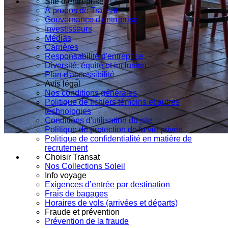
Site d’entreprise
À propos de Transat
Gouvernance d'entreprise
Investisseurs
Médias
Carrières
Responsabilité d'entreprise
Diversité, équité et inclusion
Plan d'accessibilité
Avis légal
Nos conditions générales
Politique de fichiers témoins et autres
technologies
Conditions d'utilisation du site
Politique de protection de la vie privée
Politique de confidentialité en matière de
recrutement
Choisir Transat
Nos Collections Soleil
Info voyage
Exigences d’entrée par destination
Frais de bagages
Horaires de vols (arrivées et départs)
Fraude et prévention
Prévention de la fraude