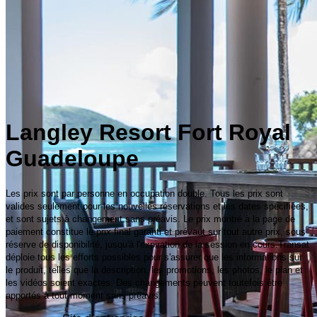
Langley Resort Fort Royal
Guadeloupe
Les prix sont par personne en occupation double. Tous les prix sont
valides seulement pour les nouvelles réservations et les dates spécifiées,
et sont sujets à changement sans préavis. Le prix montré à la page de
paiement constitue le prix final garanti et prévaut sur tout autre prix, sous
réserve de disponibilité, jusqu'à l'expiration de la session en cours.Transat
déploie tous les efforts possibles pour s'assurer que les informations sur
le produit, telles que la description, les promotions, les photos, le plan et
les vidéos soient exactes. Des changements peuvent toutefois être
apportés à tout moment sans préavis.