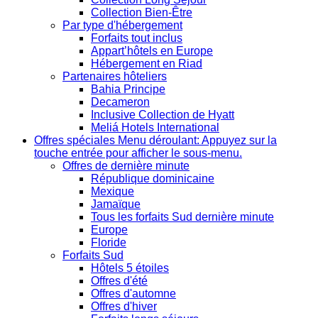
Collection Bien-Être
Par type d'hébergement
Forfaits tout inclus
Appart’hôtels en Europe
Hébergement en Riad
Partenaires hôteliers
Bahia Principe
Decameron
Inclusive Collection de Hyatt
Meliá Hotels International
Offres spéciales
Menu déroulant: Appuyez sur la
touche entrée pour afficher le sous-menu.
Offres de dernière minute
République dominicaine
Mexique
Jamaïque
Tous les forfaits Sud dernière minute
Europe
Floride
Forfaits Sud
Hôtels 5 étoiles
Offres d'été
Offres d'automne
Offres d'hiver